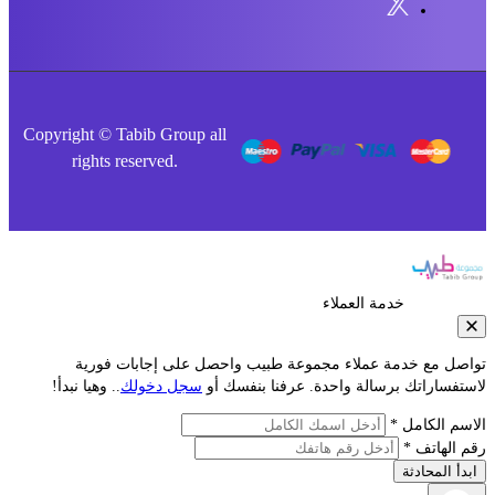
Copyright © Tabib Group all
rights reserved.
خدمة العملاء
صل مع خدمة عملاء مجموعة طبيب واحصل على إجابات فورية
فساراتك برسالة واحدة. عرفنا بنفسك أو
سجل دخولك
.. وهيا نبدأ!
م الكامل *
الهاتف *
أ المحادثة