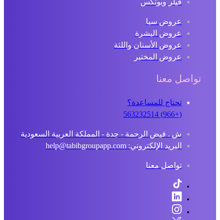
فيلر وبوتكس
عروض سبا
عروض البشرة
عروض الأسنان واللثة
عروض المختبر
تواصل معنا
تحتاج للمساعدة؟
(+966) 563232514
ش . فيض الرحمة - جدة - المملكة العربية السعودية
البريد الإلكتروني: help@tabibgroupapp.com
تواصل معنا