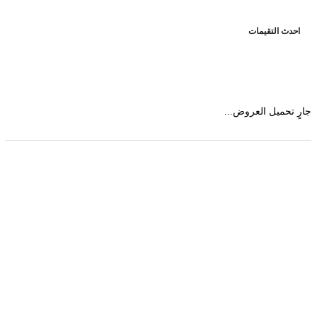
حدث التقيمات
 تحميل العروض...
حمل تطبیق مجموعة طبیب واستعرض أكثر من 9000
عرض من أكثر من 600 عیادة تجمیل