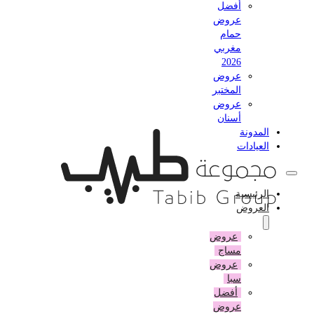
أفضل
عروض
حمام
مغربي
2026
عروض
المختبر
عروض
أسنان
المدونة
العيادات
الرئيسية
العروض
عروض
مساج
عروض
سبا
أفضل
عروض