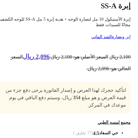
برة SS-A
إبرة الأستيكول 10 مل لنضارة الوجه + هدية إبرة 5 مل SS-A للوجه الكشفية
جانًا للسيدات فقط
بر ونضارة
الشد المائي
2,096
ريال
2,10
ريال
السعر الأصلي هو: 2,100 ريال.
السعر
حالي هو: 2,096 ريال.
لتأكيد حجزك لهذا العرض و إصدار الفاتورة يرجى دفع جزء من
قيمة العرض و هو مبلغ
354
ريال، وسيتم دفع الباقي في يوم
موعدك في المركز.
جمع لمسه الطبي
حي السداد
4.5
(
77
تعليق )