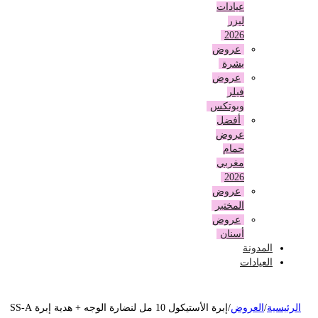
عيادات
ليزر
2026
عروض
بشرة
عروض
فيلر
وبوتكس
أفضل
عروض
حمام
مغربي
2026
عروض
المختبر
عروض
أسنان
المدونة
العيادات
لرئيسية
/
العروض
/
إبرة الأستيكول 10 مل لنضارة الوجه + هدية إبرة SS-A