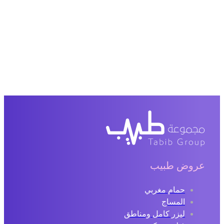
عروض طبيب
حمام مغربي
المساج
ليزر كامل ومناطق