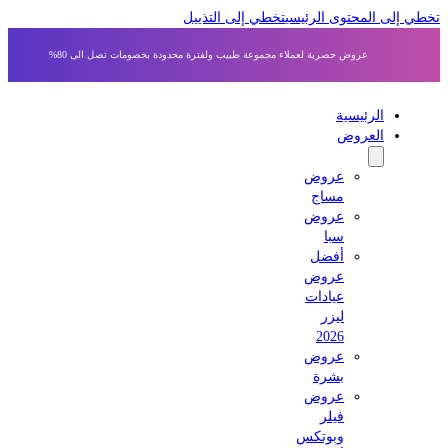
 إلى المحتوى الرئيسي
تخطي إلى التذييل
عروض حصرية لعملاء مجموعة طبيب ولفترة محدودة بخصومات تصل الى 80%
الرئيسية
العروض
عروض
مساج
عروض
سبا
أفضل
عروض
عيادات
ليزر
2026
عروض
بشرة
عروض
فيلر
وبوتكس