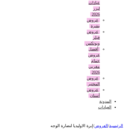
عيادات
ليزر
2026
عروض
بشرة
عروض
فيلر
وبوتكس
أفضل
عروض
حمام
مغربي
2026
عروض
المختبر
عروض
أسنان
المدونة
العيادات
لرئيسية
/
العروض
/
إبرة الاوليديا لنضارة الوجه