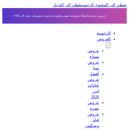
 إلى المحتوى الرئيسي
تخطي إلى التذييل
عروض حصرية لعملاء مجموعة طبيب ولفترة محدودة بخصومات تصل الى 80%
الرئيسية
العروض
عروض
مساج
عروض
سبا
أفضل
عروض
عيادات
ليزر
2026
عروض
بشرة
عروض
فيلر
وبوتكس