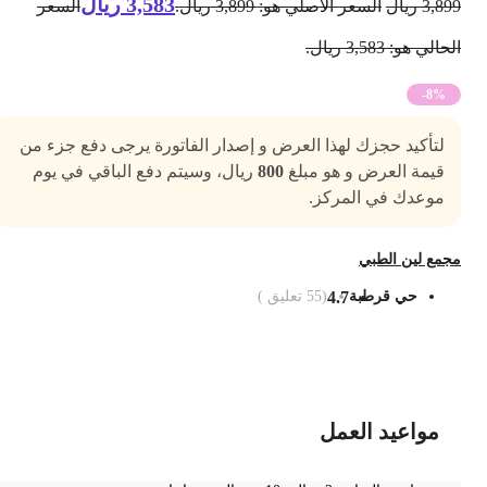
3,583
ريال
3,89
ريال
السعر الأصلي هو: 3,899 ريال.
السعر
حالي هو: 3,583 ريال.
-8%
لتأكيد حجزك لهذا العرض و إصدار الفاتورة يرجى دفع جزء من
قيمة العرض و هو مبلغ
800
ريال، وسيتم دفع الباقي في يوم
موعدك في المركز.
جمع لين الطبي
حي قرطبة
4.7
(
55
تعليق )
ضف الى السلة
مواعيد العمل