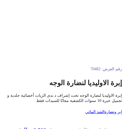
قم العرض:
70482
برة الاوليديا لنضارة الوجه
برة الاوليديا لنضارة الوجه تحت إشراف د.ندى الزيات أخصائية جلدية و
يل خبرة 10 سنوات الكشفية مجانًا للسيدات فقط
بر ونضارة
الشد المائي