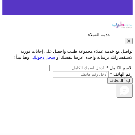
خدمة العملاء
صل مع خدمة عملاء مجموعة طبيب واحصل على إجابات فورية
فساراتك برسالة واحدة. عرفنا بنفسك أو
سجل دخولك
.. وهيا نبدأ!
م الكامل *
الهاتف *
أ المحادثة