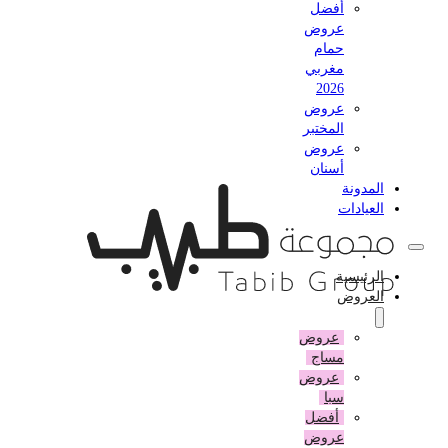
أفضل
عروض
حمام
مغربي
2026
عروض
المختبر
عروض
أسنان
المدونة
العيادات
الرئيسية
العروض
عروض
مساج
عروض
سبا
أفضل
عروض