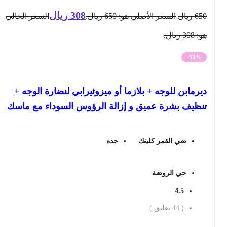
308
ريال
650
ريال
السعر الأصلي هو: 650 ريال.
السعر الحالي
هو: 308 ريال.
-53%
ديرمابن للوجه + بلازما أو ميزوثيرابي لنضارة الوجه +
تنظيف بشرة عميق و إزالة الرؤوس السوداء مع ماسك
ضي القمر كلينك
جده
حي الروضة
4.5
(
44
تعليق )
احجز الان