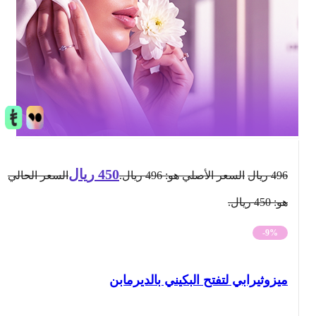
450
ريال
496
ريال
السعر الأصلي هو: 496 ريال.
السعر الحالي
هو: 450 ريال.
-9%
ميزوثيرابي لتفتح البكيني بالديرمابن