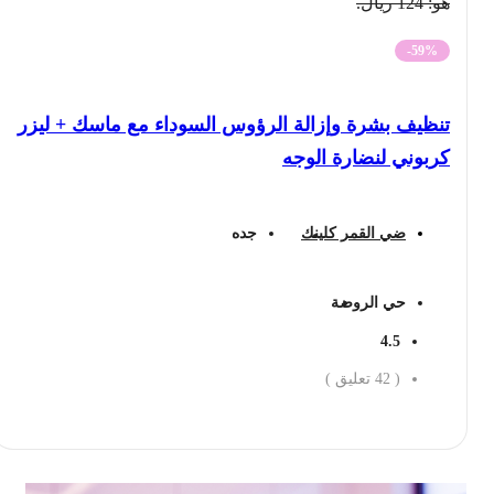
هو: 124 ريال.
-59%
تنظيف بشرة وإزالة الرؤوس السوداء مع ماسك + ليزر
كربوني لنضارة الوجه
ضي القمر كلينك
جده
حي الروضة
4.5
(
42
تعليق )
احجز الان