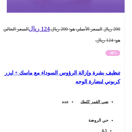
124
ريال
200
ريال
السعر الأصلي هو: 200 ريال.
السعر الحالي
هو: 124 ريال.
-38%
تنظيف بشرة وإزالة الرؤوس السوداء مع ماسك + ليزر
كربوني لنضارة الوجه
ضي القمر كلينك
جده
حي الروضة
4.5