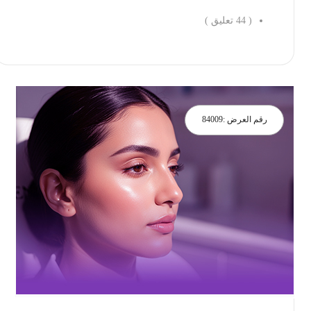
(
44
تعليق )
احجز الان
رقم العرض :
84009