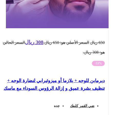
308
ريال
650
ريال
السعر الأصلي هو: 650 ريال.
السعر الحالي
هو: 308 ريال.
-53%
ديرمابن للوجه + بلازما أو ميزوثيرابي لنضارة الوجه +
تنظيف بشرة عميق و إزالة الرؤوس السوداء مع ماسك
ضي القمر كلينك
جده