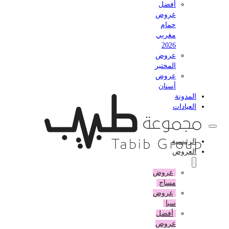
أفضل
عروض
حمام
مغربي
2026
عروض
المختبر
عروض
أسنان
المدونة
العيادات
الرئيسية
العروض
عروض
مساج
عروض
سبا
أفضل
عروض