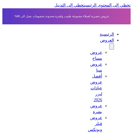
 إلى المحتوى الرئيسي
تخطي إلى التذييل
عروض حصرية لعملاء مجموعة طبيب ولفترة محدودة بخصومات تصل الى 80%
الرئيسية
العروض
عروض
مساج
عروض
سبا
أفضل
عروض
عيادات
ليزر
2026
عروض
بشرة
عروض
فيلر
وبوتكس