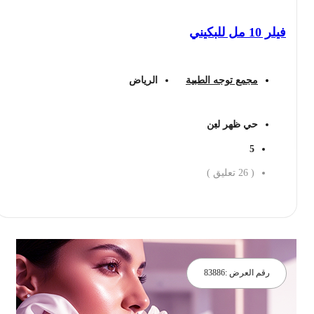
فيلر 10 مل للبكيني
مجمع توجه الطبية
الرياض
حي ظهر لبن
5
(
26
تعليق )
احجز الان
رقم العرض :
83886