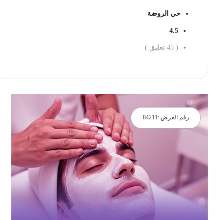
حي الروضة
4.5
(
45
تعليق )
احجز الان
رقم العرض :
84211