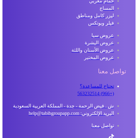
حمام مغربي
المساج
ليزر كامل ومناطق
فيلر وبوتكس
عروض سبا
عروض البشرة
عروض الأسنان واللثة
عروض المختبر
تواصل معنا
تحتاج للمساعدة؟
(+966) 563232514
ش . فيض الرحمة - جدة - المملكة العربية السعودية
البريد الإلكتروني: help@tabibgroupapp.com
تواصل معنا