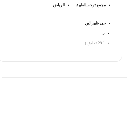
مجمع توجه الطبية
الرياض
حي ظهر لبن
5
(
29
تعليق )
احجز الان
حمل تطبیق مجموعة طبیب واستعرض أكثر من 9000
عرض من أكثر من 600 عیادة تجمیل