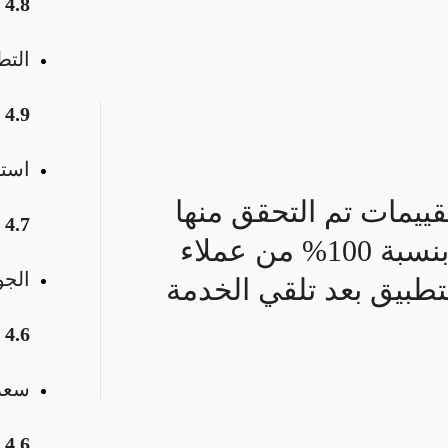
4.8
التط
4.9
استق
قييمات تم التحقق منها
4.7
بنسبة 100% من عملاء
الجو
تطبيق بعد تلقي الخدمة
4.6
سعر 
4.6