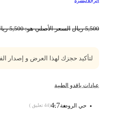
الرجل
البشرة
5,500
ريال
السعر الأصلي هو: 5,500 ريال.
لتأكيد حجزك لهذا العرض و إصدار ال
عيادات باقدو الطبية
4.7
حي الروضة
(
44
تعليق )
أضف الى السلة