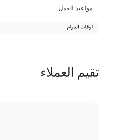
مواعيد العمل
اوقات الدوام
الليزر : من 2م الى 8م
الجمعه اجازة
تقيم العملاء
عدد الحجوزات
44 حجز
سياسة الاستبدال و المرتجعات و تغير