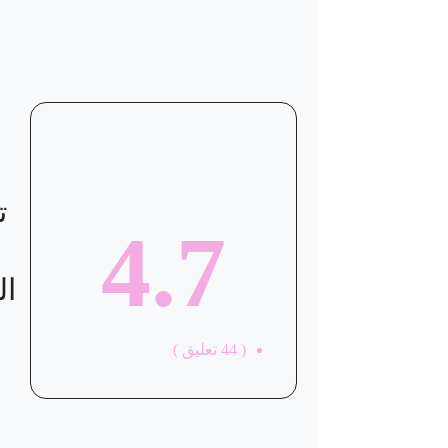
موقع العيادة
ت
4.7
ال
(
44
تعليق )