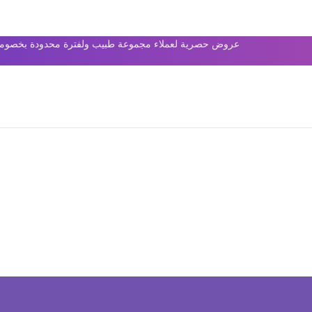
عروض حصرية لعملاء مجموعة طبيب ولفترة محدودة بخصومات 