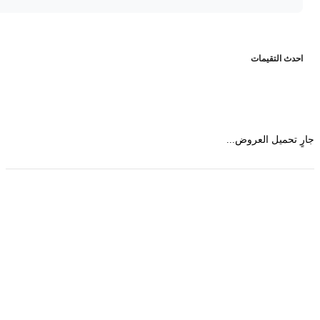
حدث التقيمات
 تحميل العروض...
حمل تطبیق مجموعة طبیب واستعرض أكثر من 9000
عرض من أكثر من 600 عیادة تجمیل