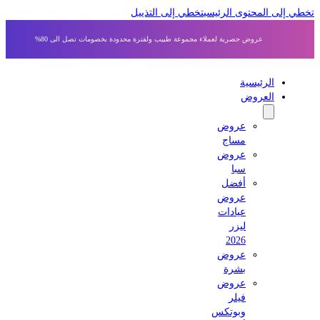
 إلى المحتوى الرئيسي
تخطي إلى التذييل
عروض حصرية لعملاء مجموعة طبيب ولفترة محدودة بخصومات تصل الى 80%
الرئيسية
العروض
عروض
مساج
عروض
سبا
أفضل
عروض
عيادات
ليزر
2026
عروض
بشرة
عروض
فيلر
وبوتكس