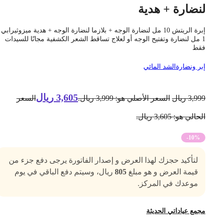
نضارة + هدية
إبرة الريتش 10 مل لنضارة الوجه + بلازما لنضارة الوجه + هدية ميزوثيرابي
1 مل لنضارة وتفتيح الوجه أو لعلاج تساقط الشعر الكشفية مجانًا للسيدات
قط
بر ونضارة
الشد المائي
3,605
ريال
3,99
ريال
السعر الأصلي هو: 3,999 ريال.
السعر
حالي هو: 3,605 ريال.
-10%
لتأكيد حجزك لهذا العرض و إصدار الفاتورة يرجى دفع جزء من
قيمة العرض و هو مبلغ
805
ريال، وسيتم دفع الباقي في يوم
موعدك في المركز.
جمع عياداتي الحديثة