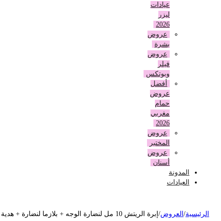
عيادات
ليزر
2026
عروض
بشرة
عروض
فيلر
وبوتكس
أفضل
عروض
حمام
مغربي
2026
عروض
المختبر
عروض
أسنان
المدونة
العيادات
لرئيسية
/
العروض
/
إبرة الريتش 10 مل لنضارة الوجه + بلازما لنضارة + هدية