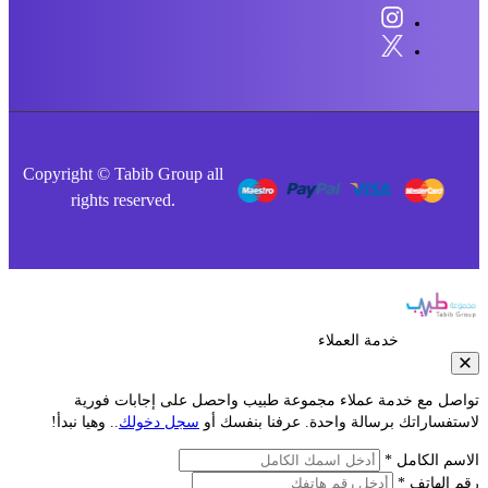
Copyright © Tabib Group all
rights reserved.
خدمة العملاء
صل مع خدمة عملاء مجموعة طبيب واحصل على إجابات فورية
فساراتك برسالة واحدة. عرفنا بنفسك أو
سجل دخولك
.. وهيا نبدأ!
م الكامل *
الهاتف *