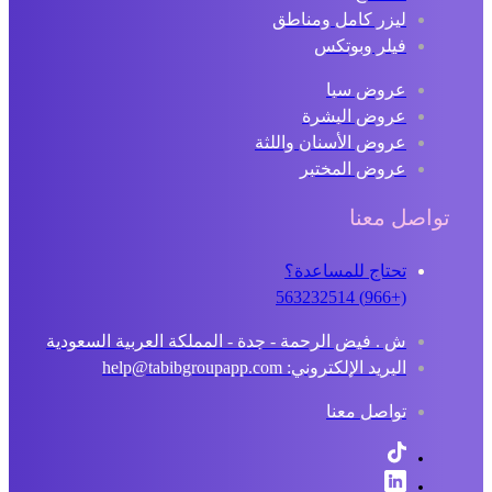
ليزر كامل ومناطق
فيلر وبوتكس
عروض سبا
عروض البشرة
عروض الأسنان واللثة
عروض المختبر
تواصل معنا
تحتاج للمساعدة؟
(+966) 563232514
ش . فيض الرحمة - جدة - المملكة العربية السعودية
البريد الإلكتروني: help@tabibgroupapp.com
تواصل معنا