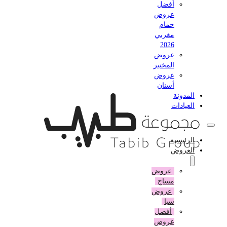
أفضل
عروض
حمام
مغربي
2026
عروض
المختبر
عروض
أسنان
المدونة
العيادات
الرئيسية
العروض
عروض
مساج
عروض
سبا
أفضل
عروض