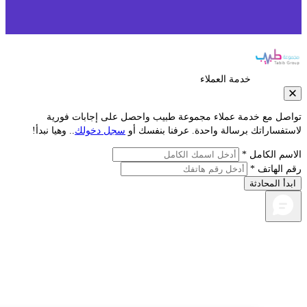
خدمة العملاء
صل مع خدمة عملاء مجموعة طبيب واحصل على إجابات فورية
فساراتك برسالة واحدة. عرفنا بنفسك أو
سجل دخولك
.. وهيا نبدأ!
م الكامل *
الهاتف *
أ المحادثة