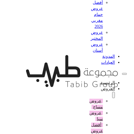
أفضل
عروض
حمام
مغربي
2026
عروض
المختبر
عروض
أسنان
المدونة
العيادات
الرئيسية
العروض
عروض
مساج
عروض
سبا
أفضل
عروض