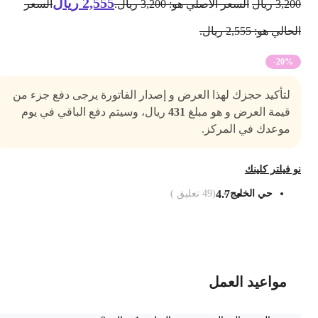
2,555
ريال
3,20
ريال
السعر الأصلي هو: 3,200 ريال.
السعر
حالي هو: 2,555 ريال.
-20%
لتأكيد حجزك لهذا العرض و إصدار الفاتورة يرجى دفع جزء من
قيمة العرض و هو مبلغ
431
ريال، وسيتم دفع الباقي في يوم
موعدك في المركز.
و فيلتر كلينك
حي الخليج
4.7
(
49
تعليق )
ضف الى السلة
مواعيد العمل