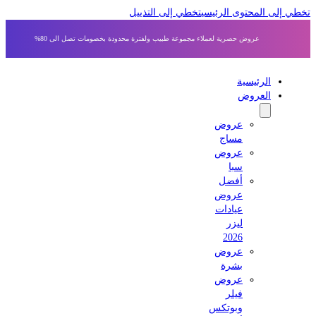
 إلى المحتوى الرئيسي
تخطي إلى التذييل
عروض حصرية لعملاء مجموعة طبيب ولفترة محدودة بخصومات تصل الى 80%
الرئيسية
العروض
عروض
مساج
عروض
سبا
أفضل
عروض
عيادات
ليزر
2026
عروض
بشرة
عروض
فيلر
وبوتكس