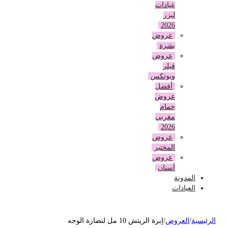
عيادات
ليزر
2026
عروض
بشرة
عروض
فيلر
وبوتكس
أفضل
عروض
حمام
مغربي
2026
عروض
المختبر
عروض
أسنان
المدونة
العيادات
لرئيسية
/
العروض
/
إبرة الريتش 10 مل لنضارة الوجه