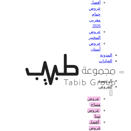
أفضل
عروض
حمام
مغربي
2026
عروض
المختبر
عروض
أسنان
المدونة
العيادات
الرئيسية
العروض
عروض
مساج
عروض
سبا
أفضل
عروض