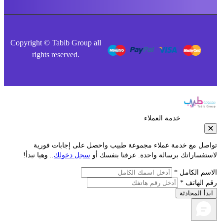
Copyright © Tabib Group all
rights reserved.
خدمة العملاء
صل مع خدمة عملاء مجموعة طبيب واحصل على إجابات فورية
فساراتك برسالة واحدة. عرفنا بنفسك أو
سجل دخولك
.. وهيا نبدأ!
م الكامل *
الهاتف *
أ المحادثة