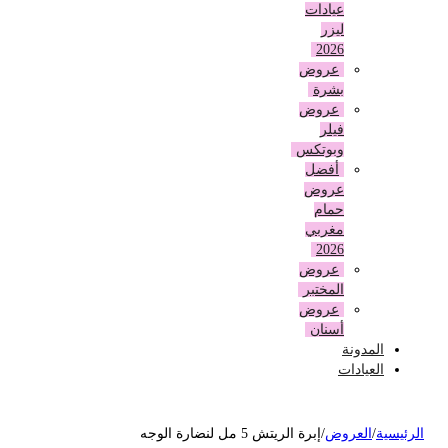
عيادات
ليزر
2026
عروض
بشرة
عروض
فيلر
وبوتكس
أفضل
عروض
حمام
مغربي
2026
عروض
المختبر
عروض
أسنان
المدونة
العيادات
لرئيسية
/
العروض
/
إبرة الريتش 5 مل لنضارة الوجه