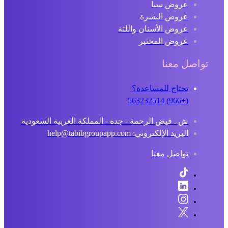
عروض سبا
عروض البشرة
عروض الأسنان واللثة
عروض المختبر
تواصل معنا
تحتاج للمساعدة؟
(+966) 563232514
ش . فيض الرحمة - جدة - المملكة العربية السعودية
البريد الإلكتروني: help@tabibgroupapp.com
تواصل معنا