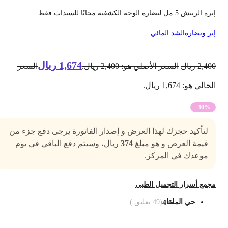
 الريتش 5 مل لنضارة الوجه الكشفية مجانًا للسيدات فقط
بر ونضارة
الشد المائي
1,674
ريال
2,40
ريال
السعر الأصلي هو: 2,400 ريال.
السعر
حالي هو: 1,674 ريال.
-30%
لتأكيد حجزك لهذا العرض و إصدار الفاتورة يرجى دفع جزء من
قيمة العرض و هو مبلغ
374
ريال، وسيتم دفع الباقي في يوم
موعدك في المركز.
جمع أسرار التجميل الطبي
حي الملقا
4
(
49
تعليق )
ضف الى السلة