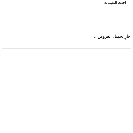
حدث التقيمات
 تحميل العروض...
حمل تطبیق مجموعة طبیب واستعرض أكثر من 9000
عرض من أكثر من 600 عیادة تجمیل