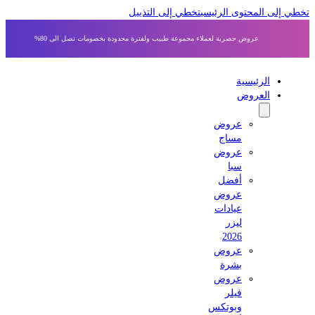
 إلى المحتوى الرئيسي
تخطي إلى التذييل
عروض حصرية لعملاء مجموعة طبيب ولفترة محدودة بخصومات تصل الى 80%
الرئيسية
العروض
عروض
مساج
عروض
سبا
أفضل
عروض
عيادات
ليزر
2026
عروض
بشرة
عروض
فيلر
وبوتكس