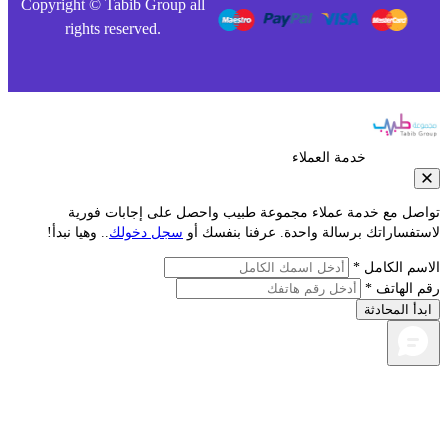
Copyright © Tabib Group all
rights reserved.
خدمة العملاء
صل مع خدمة عملاء مجموعة طبيب واحصل على إجابات فورية
فساراتك برسالة واحدة. عرفنا بنفسك أو
سجل دخولك
.. وهيا نبدأ!
م الكامل *
الهاتف *
أ المحادثة