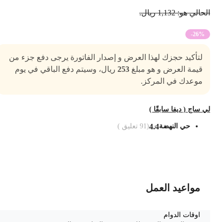
حالي هو: 1,132 ريال.
-26%
لتأكيد حجزك لهذا العرض و إصدار الفاتورة يرجى دفع جزء من
قيمة العرض و هو مبلغ
253
ريال، وسيتم دفع الباقي في يوم
موعدك في المركز.
ي ساج ( ديفا سابقًا )
حي النهضة
4.4
(
91
تعليق )
ضف الى السلة
مواعيد العمل
اوقات الدوام