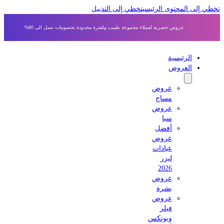
 إلى المحتوى الرئيسي
تخطي إلى التذييل
عروض حصرية لعملاء مجموعة طبيب ولفترة محدودة بخصومات تصل الى 80%
الرئيسية
العروض
عروض
مساج
عروض
سبا
أفضل
عروض
عيادات
ليزر
2026
عروض
بشرة
عروض
فيلر
وبوتكس