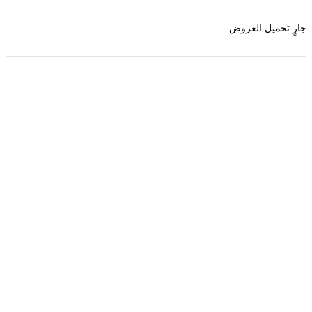
 تحميل العروض...
حمل تطبیق مجموعة طبیب واستعرض أكثر من 9000
عرض من أكثر من 600 عیادة تجمیل