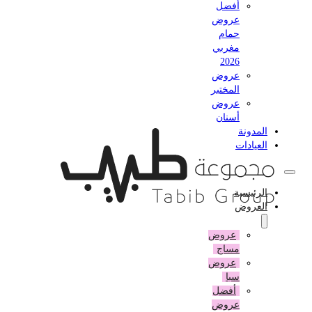
أفضل
عروض
حمام
مغربي
2026
عروض
المختبر
عروض
أسنان
المدونة
العيادات
الرئيسية
العروض
عروض
مساج
عروض
سبا
أفضل
عروض