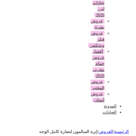
عيادات
ليزر
2026
عروض
بشرة
عروض
فيلر
وبوتكس
أفضل
عروض
حمام
مغربي
2026
عروض
المختبر
عروض
أسنان
المدونة
العيادات
لرئيسية
/
العروض
/
إبرة السالمون لنضارة كامل الوجه