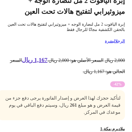
إبرة الياقوت 2 مل لنضارة الوجه +
يزوثيرابي لتفتيح هالات تحت العين
إبرة الياقوت 2 مل لنضارة الوجه + ميزوثيرابي لتفتيح هالات تحت العين
الحقن الكشفية مجانًا للرجال فقط
لرجل
البشرة
1,167
ريال
2,00
ريال
السعر الأصلي هو: 2,000 ريال.
السعر
حالي هو: 1,167 ريال.
-42%
لتأكيد حجزك لهذا العرض و إصدار الفاتورة يرجى دفع جزء من
قيمة العرض و هو مبلغ
261
ريال، وسيتم دفع الباقي في يوم
موعدك في المركز.
يلاديرم-مكة-1