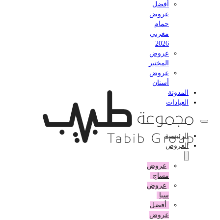
أفضل
عروض
حمام
مغربي
2026
عروض
المختبر
عروض
أسنان
المدونة
العيادات
الرئيسية
العروض
عروض
مساج
عروض
سبا
أفضل
عروض