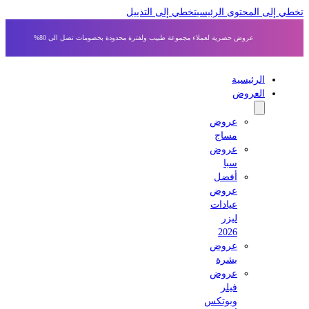
 إلى المحتوى الرئيسي
تخطي إلى التذييل
عروض حصرية لعملاء مجموعة طبيب ولفترة محدودة بخصومات تصل الى 80%
الرئيسية
العروض
عروض
مساج
عروض
سبا
أفضل
عروض
عيادات
ليزر
2026
عروض
بشرة
عروض
فيلر
وبوتكس