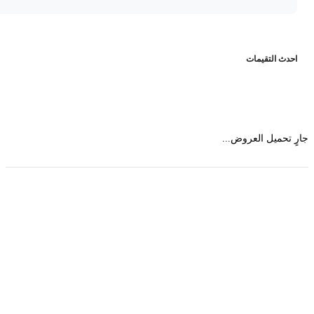
حدث التقيمات
 تحميل العروض...
حمل تطبیق مجموعة طبیب واستعرض أكثر من 9000
عرض من أكثر من 600 عیادة تجمیل