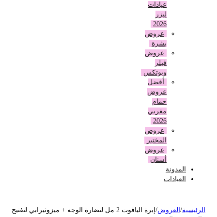
عيادات
ليزر
2026
عروض
بشرة
عروض
فيلر
وبوتكس
أفضل
عروض
حمام
مغربي
2026
عروض
المختبر
عروض
أسنان
المدونة
العيادات
لرئيسية
/
العروض
/
إبرة الياقوت 2 مل لنضارة الوجه + ميزوثيرابي لتفتيح