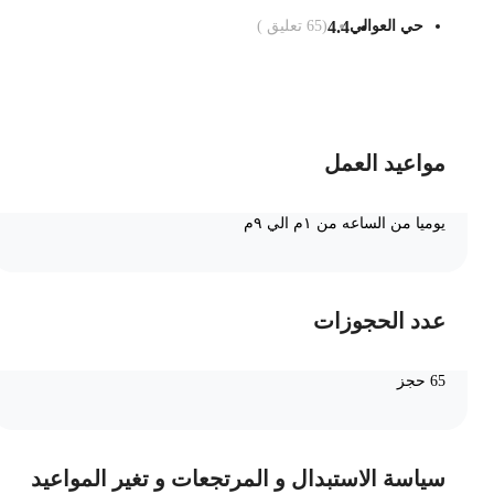
حي العوالي
4.4
(
65
تعليق )
ضف الى السلة
مواعيد العمل
يوميا من الساعه من ١م الي ٩م
عدد الحجوزات
65 حجز
سياسة الاستبدال و المرتجعات و تغير المواعيد