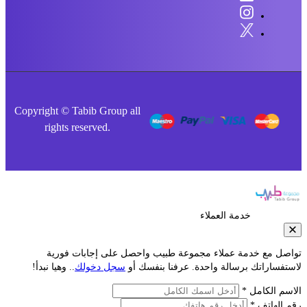
Copyright © Tabib Group all
rights reserved.
خدمة العملاء
صل مع خدمة عملاء مجموعة طبيب واحصل على إجابات فورية
فساراتك برسالة واحدة. عرفنا بنفسك أو
سجل دخولك
.. وهيا نبدأ!
م الكامل *
الهاتف *