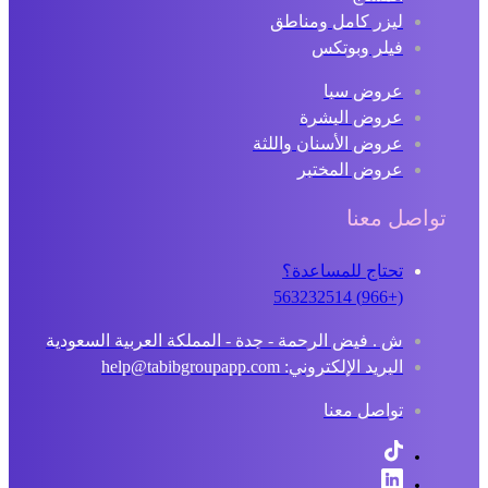
ليزر كامل ومناطق
فيلر وبوتكس
عروض سبا
عروض البشرة
عروض الأسنان واللثة
عروض المختبر
تواصل معنا
تحتاج للمساعدة؟
(+966) 563232514
ش . فيض الرحمة - جدة - المملكة العربية السعودية
البريد الإلكتروني: help@tabibgroupapp.com
تواصل معنا