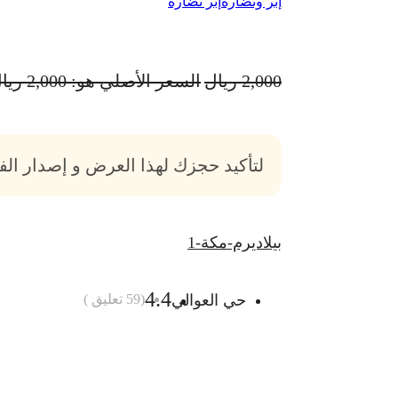
إبر ونضارة
إبر نضارة
2,000
ريال
السعر الأصلي هو: 2,000 ريال.
لتأكيد حجزك لهذا العرض و إصدار ال
بيلاديرم-مكة-1
4.4
حي العوالي
(
59
تعليق )
أضف الى السلة