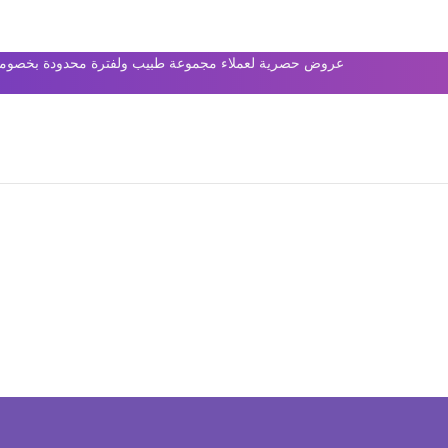
عروض حصرية لعملاء مجموعة طبيب ولفترة محدودة بخصومات 