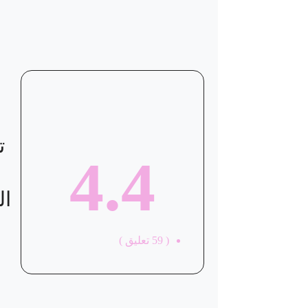
ت
4.4
ال
(
59
تعليق )