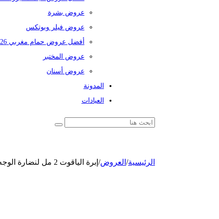
عروض بشرة
عروض فيلر وبوتكس
أفضل عروض حمام مغربي 2026
عروض المختبر
عروض أسنان
المدونة
العيادات
الرئيسية
/
العروض
/
إبرة الياقوت 2 مل لنضارة الوجه + ميزوثيرابي لتفتيح هالات تحت العين