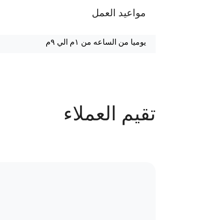
مواعيد العمل
يوميا من الساعه من ١م الي ٩م
عدد الحجوزات
تقيم العملاء
59 حجز
سياسة الاستبدال و المرتجعات و تغير
موقع العيادة