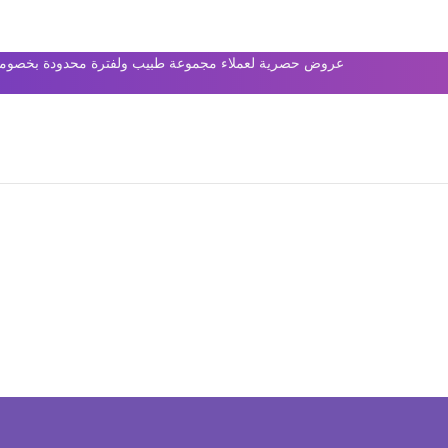
عروض حصرية لعملاء مجموعة طبيب ولفترة محدودة بخصومات 