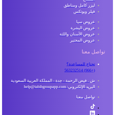
ليزر كامل ومناطق
فيلر وبوتكس
عروض سبا
عروض البشرة
عروض الأسنان واللثة
عروض المختبر
تواصل معنا
تحتاج للمساعدة؟
(+966) 563232514
ش . فيض الرحمة - جدة - المملكة العربية السعودية
البريد الإلكتروني: help@tabibgroupapp.com
تواصل معنا