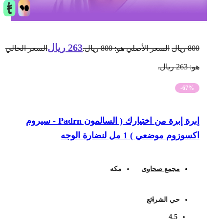
263
ريال
800
ريال
السعر الأصلي هو: 800 ريال.
السعر الحالي
هو: 263 ريال.
-67%
إبرة إبرة من اختيارك ( السالمون Padrn - سيروم
اكسوزوم موضعي ) 1 مل لنضارة الوجه
مجمع صحارى
مكه
حي الشرائع
4.5