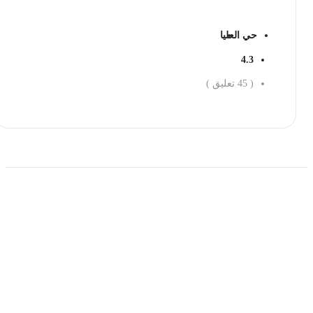
حي العليا
4.3
(
45
تعليق )
احجز الان
حمل تطبیق مجموعة طبیب واستعرض أكثر من 9000
عرض من أكثر من 600 عیادة تجمیل