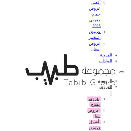
أفضل
عروض
حمام
مغربي
2026
عروض
المختبر
عروض
أسنان
المدونة
العيادات
الرئيسية
العروض
عروض
مساج
عروض
سبا
أفضل
عروض