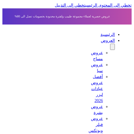
 إلى المحتوى الرئيسي
تخطي إلى التذييل
عروض حصرية لعملاء مجموعة طبيب ولفترة محدودة بخصومات تصل الى 80%
الرئيسية
العروض
عروض
مساج
عروض
سبا
أفضل
عروض
عيادات
ليزر
2026
عروض
بشرة
عروض
فيلر
وبوتكس