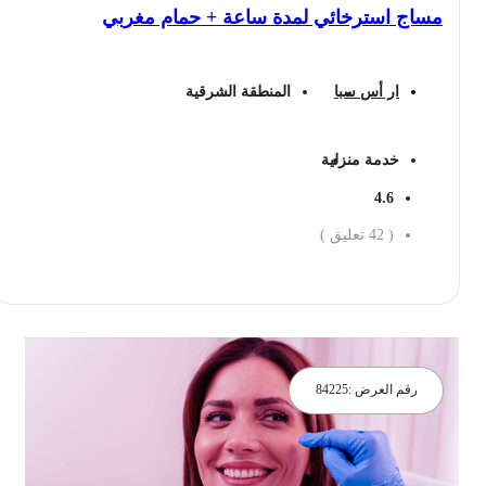
مساج استرخائي لمدة ساعة + حمام مغربي
ار أس سبا
المنطقة الشرقية
خدمة منزلية
4.6
(
42
تعليق )
احجز الان
رقم العرض :
84225