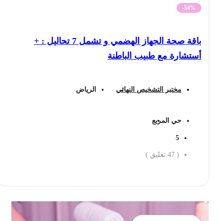
-54%
باقة صحة الجهاز الهضمي و تشمل 7 تحاليل : +
أستشارة مع طبيب الباطنة
مختبر التشخيص النهائي
الرياض
حي المربع
5
(
47
تعليق )
احجز الان