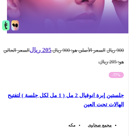
205
ريال
900
ريال
السعر الأصلي هو: 900 ريال.
السعر الحالي
هو: 205 ريال.
-77%
جلستين إبرة انوفيال 2 مل ( 1 مل لكل جلسة ) لتفتيح
الهالات تحت العين
مجمع صحارى
مكه