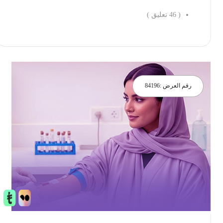
(
46
تعليق )
احجز الان
رقم العرض :
84196