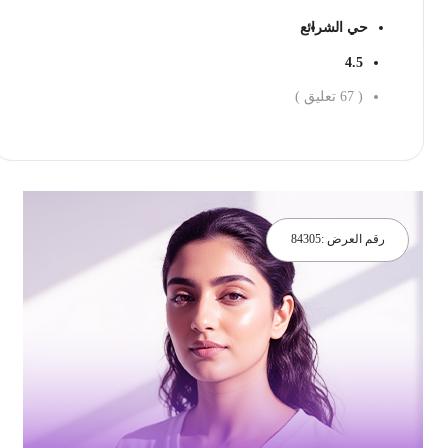
حي الشرائع
4.5
(
67
تعليق )
احجز الان
رقم العرض :
84305