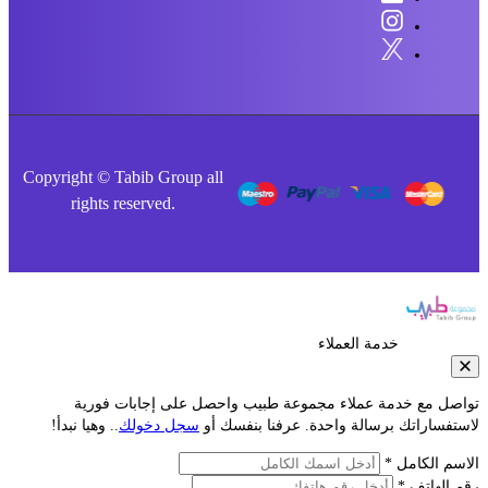
Copyright © Tabib Group all
rights reserved.
خدمة العملاء
صل مع خدمة عملاء مجموعة طبيب واحصل على إجابات فورية
فساراتك برسالة واحدة. عرفنا بنفسك أو
سجل دخولك
.. وهيا نبدأ!
م الكامل *
الهاتف *