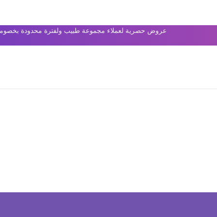
عروض حصرية لعملاء مجموعة طبيب ولفترة محدودة بخصومات 