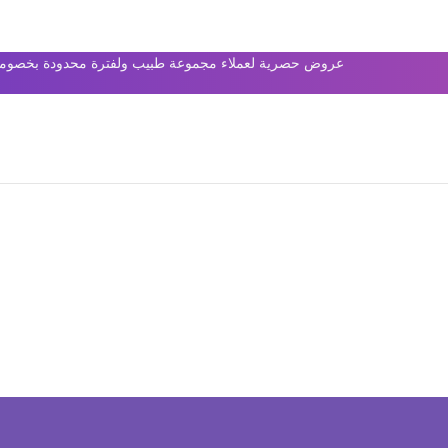
عروض حصرية لعملاء مجموعة طبيب ولفترة محدودة بخصومات 