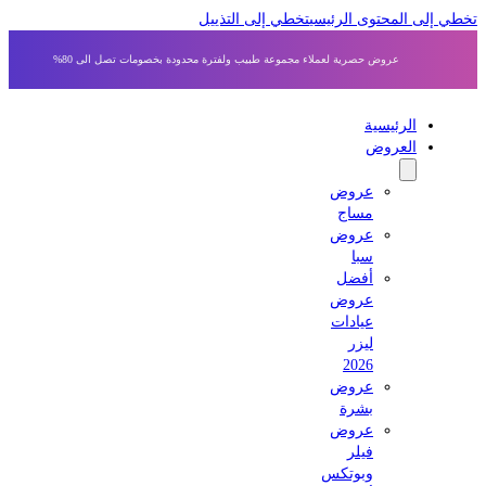
 إلى المحتوى الرئيسي
تخطي إلى التذييل
عروض حصرية لعملاء مجموعة طبيب ولفترة محدودة بخصومات تصل الى 80%
الرئيسية
العروض
عروض
مساج
عروض
سبا
أفضل
عروض
عيادات
ليزر
2026
عروض
بشرة
عروض
فيلر
وبوتكس