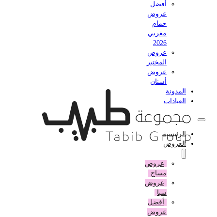
أفضل
عروض
حمام
مغربي
2026
عروض
المختبر
عروض
أسنان
المدونة
العيادات
الرئيسية
العروض
عروض
مساج
عروض
سبا
أفضل
عروض