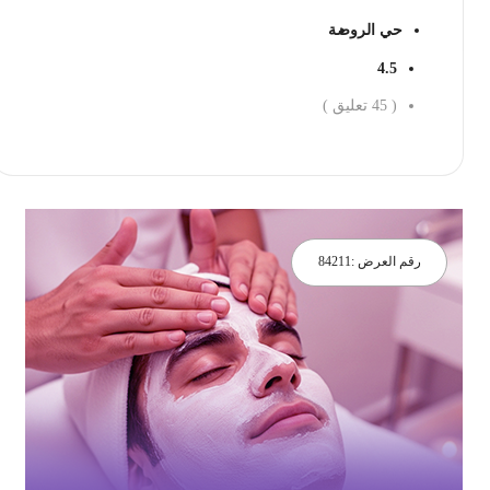
حي الروضة
4.5
(
45
تعليق )
احجز الان
رقم العرض :
84211