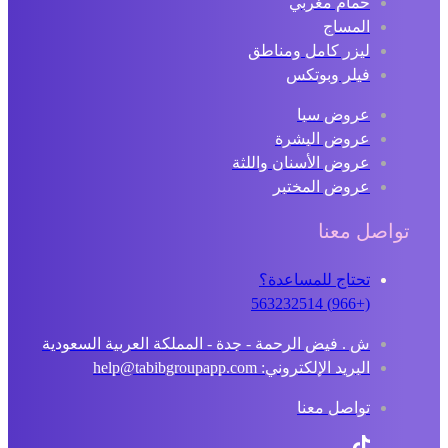
حمام مغربي
المساج
ليزر كامل ومناطق
فيلر وبوتكس
عروض سبا
عروض البشرة
عروض الأسنان واللثة
عروض المختبر
تواصل معنا
تحتاج للمساعدة؟
(+966) 563232514
ش . فيض الرحمة - جدة - المملكة العربية السعودية
البريد الإلكتروني: help@tabibgroupapp.com
تواصل معنا