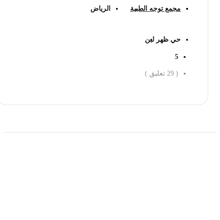
مجمع توجه الطبية
الرياض
حي ظهر لبن
5
(
29
تعليق )
احجز الان
حمل تطبیق مجموعة طبیب واستعرض أكثر من 9000
عرض من أكثر من 600 عیادة تجمیل