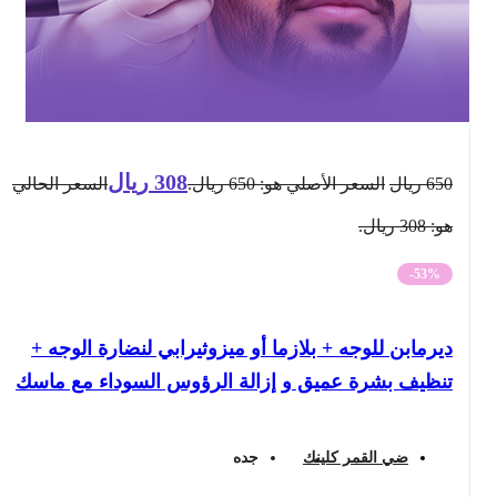
308
ريال
650
ريال
السعر الأصلي هو: 650 ريال.
السعر الحالي
هو: 308 ريال.
-53%
ديرمابن للوجه + بلازما أو ميزوثيرابي لنضارة الوجه +
تنظيف بشرة عميق و إزالة الرؤوس السوداء مع ماسك
ضي القمر كلينك
جده