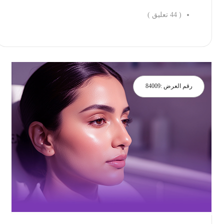
(
44
تعليق )
احجز الان
رقم العرض :
84009