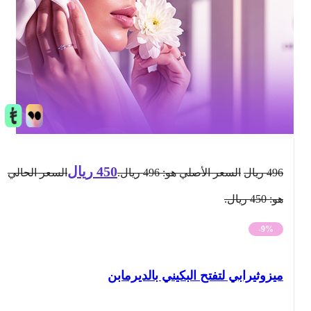
450
ريال
496
ريال
السعر الأصلي هو: 496 ريال.
السعر الحالي
هو: 450 ريال.
-9%
ميزوثيرابي لتفتح البكيني بالديرمابن