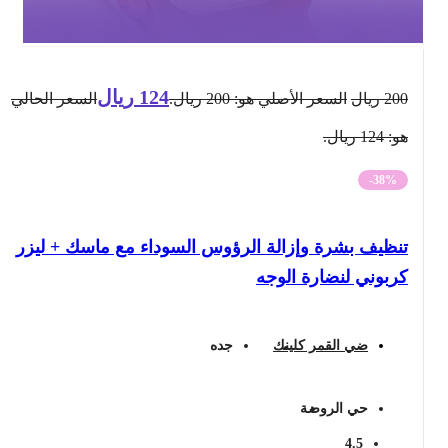
124
ريال
200
ريال
السعر الأصلي هو: 200 ريال.
السعر الحالي
هو: 124 ريال.
-38%
تنظيف بشرة وإزالة الرؤوس السوداء مع ماسك + ليزر
كربوني لنضارة الوجه
ضي القمر كلينك
جده
حي الروضة
4.5