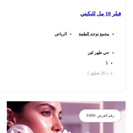
فيلر 10 مل للبكيني
مجمع توجه الطبية
الرياض
حي ظهر لبن
5
(
26
تعليق )
احجز الان
رقم العرض :
83886