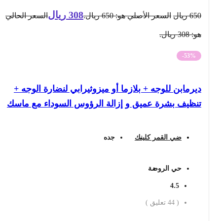
308
ريال
650
ريال
السعر الأصلي هو: 650 ريال.
السعر الحالي
هو: 308 ريال.
-53%
ديرمابن للوجه + بلازما أو ميزوثيرابي لنضارة الوجه +
تنظيف بشرة عميق و إزالة الرؤوس السوداء مع ماسك
ضي القمر كلينك
جده
حي الروضة
4.5
(
44
تعليق )
احجز الان