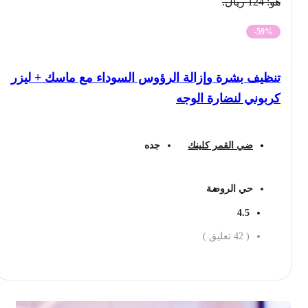
هو: 124 ريال.
-59%
تنظيف بشرة وإزالة الرؤوس السوداء مع ماسك + ليزر
كربوني لنضارة الوجه
ضي القمر كلينك
جده
حي الروضة
4.5
(
42
تعليق )
احجز الان