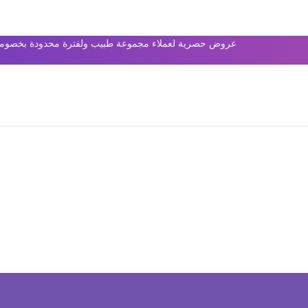
عروض حصرية لعملاء مجموعة طبيب ولفترة محدودة بخصومات 