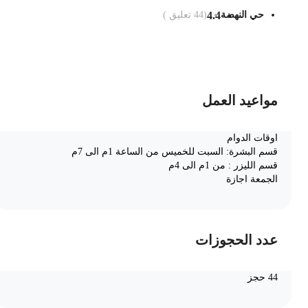
حي النهضة
4.4
(
44
تعليق )
ضف الى السلة
مواعيد العمل
اوقات الدوام
قسم البشرة: السبت للخميس من الساعة 1م الى 7م
قسم الليزر : من 1م الى 4م
الجمعة اجازة
عدد الحجوزات
44 حجز