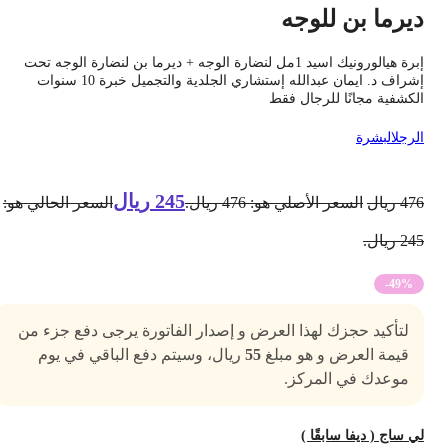
يرما بن للوجه
إبرة هيالورونيك اسيد 1مل لنضارة الوجه + ديرما بن لنضارة الوجه تحت
إشراف د. ايمان عبدالله إستشاري الجلدية والتجميل خبرة 10 سنوات
لكشفية مجانًا للرجال فقط
لرجل
البشرة
245
ريال
47
ريال
السعر الأصلي هو: 476 ريال.
السعر الحالي هو:
2 ريال.
-49%
لتأكيد حجزك لهذا العرض و إصدار الفاتورة يرجى دفع جزء من
قيمة العرض و هو مبلغ
55
ريال، وسيتم دفع الباقي في يوم
موعدك في المركز.
ي ساج ( ديفا سابقًا )