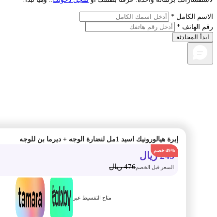
م الكامل *
الهاتف *
أ المحادثة
إبرة هيالورونيك اسيد 1مل لنضارة الوجه + ديرما بن للوجه
-49%
245
ريال
476
ريال
السعر قبل الخصم
متاح التقسيط عبر