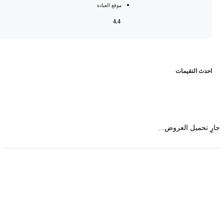
موقع العيادة
4.4
حدث التقيمات
 تحميل العروض...
حمل تطبیق مجموعة طبیب واستعرض أكثر من 9000
عرض من أكثر من 600 عیادة تجمیل