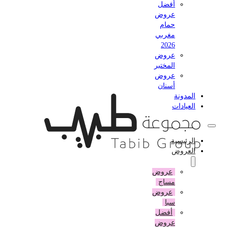
أفضل
عروض
حمام
مغربي
2026
عروض
المختبر
عروض
أسنان
المدونة
العيادات
الرئيسية
العروض
عروض
مساج
عروض
سبا
أفضل
عروض