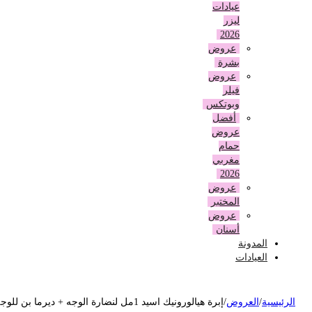
عيادات
ليزر
2026
عروض
بشرة
عروض
فيلر
وبوتكس
أفضل
عروض
حمام
مغربي
2026
عروض
المختبر
عروض
أسنان
المدونة
العيادات
لرئيسية
/
العروض
/
إبرة هيالورونيك اسيد 1مل لنضارة الوجه + ديرما بن للوجه