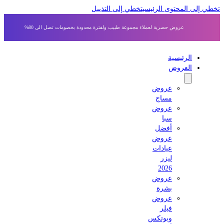
 إلى المحتوى الرئيسي
تخطي إلى التذييل
عروض حصرية لعملاء مجموعة طبيب ولفترة محدودة بخصومات تصل الى 80%
الرئيسية
العروض
عروض
مساج
عروض
سبا
أفضل
عروض
عيادات
ليزر
2026
عروض
بشرة
عروض
فيلر
وبوتكس