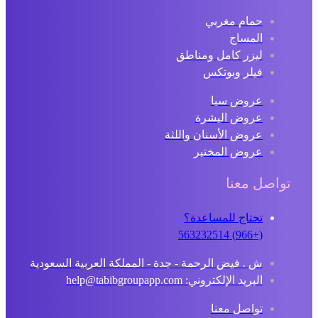
حمام مغربي
المساج
ليزر كامل ومناطق
فيلر وبوتكس
عروض سبا
عروض البشرة
عروض الأسنان واللثة
عروض المختبر
تواصل معنا
تحتاج للمساعدة؟
(+966) 563232514
ش . فيض الرحمة - جدة - المملكة العربية السعودية
البريد الإلكتروني: help@tabibgroupapp.com
تواصل معنا