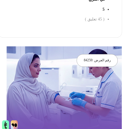
5
(
45
تعليق )
احجز الان
رقم العرض :
84259