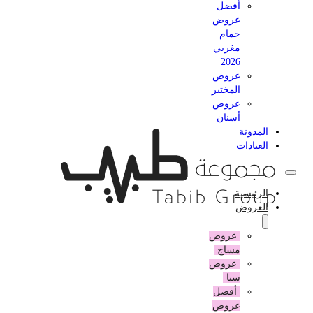
أفضل
عروض
حمام
مغربي
2026
عروض
المختبر
عروض
أسنان
المدونة
العيادات
الرئيسية
العروض
عروض
مساج
عروض
سبا
أفضل
عروض