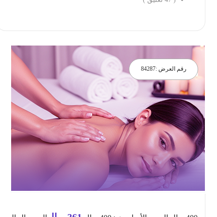
احجز الان
رقم العرض :
84287
361
ريال