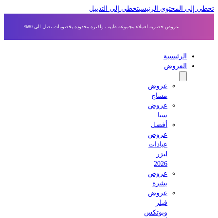
 إلى المحتوى الرئيسي
تخطي إلى التذييل
عروض حصرية لعملاء مجموعة طبيب ولفترة محدودة بخصومات تصل الى 80%
الرئيسية
العروض
عروض
مساج
عروض
سبا
أفضل
عروض
عيادات
ليزر
2026
عروض
بشرة
عروض
فيلر
وبوتكس