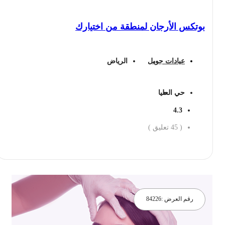
بوتكس الأرجان لمنطقة من اختيارك
عيادات جويل
الرياض
حي العليا
4.3
(
45
تعليق )
احجز الان
رقم العرض :
84226