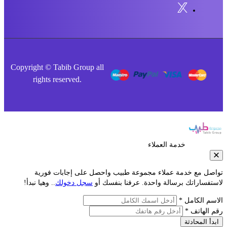
Copyright © Tabib Group all
rights reserved.
خدمة العملاء
صل مع خدمة عملاء مجموعة طبيب واحصل على إجابات فورية
فساراتك برسالة واحدة. عرفنا بنفسك أو
سجل دخولك
.. وهيا نبدأ!
م الكامل *
الهاتف *
أ المحادثة