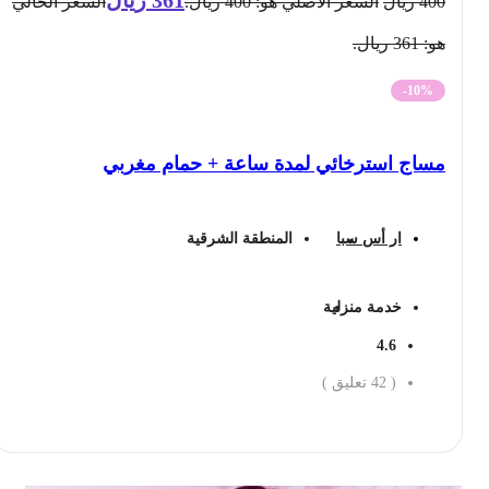
400
ريال
السعر الأصلي هو: 400 ريال.
السعر الحالي
هو: 361 ريال.
-10%
مساج استرخائي لمدة ساعة + حمام مغربي
ار أس سبا
المنطقة الشرقية
خدمة منزلية
4.6
(
42
تعليق )
احجز الان