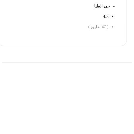
حي العليا
4.3
(
47
تعليق )
احجز الان
حمل تطبیق مجموعة طبیب واستعرض أكثر من 9000
عرض من أكثر من 600 عیادة تجمیل