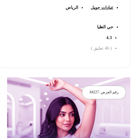
عيادات جويل
الرياض
حي العليا
4.3
(
46
تعليق )
احجز الان
رقم العرض :
84227