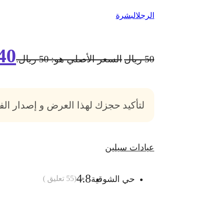
الرجل
البشرة
40
50
ريال
السعر الأصلي هو: 50 ريال.
لتأكيد حجزك لهذا العرض و إصدار ال
عيادات سيلين
4.8
حي الشوقية
(
55
تعليق )
أضف الى السلة