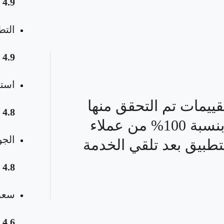
4.9
التط
4.9
استق
قييمات تم التحقق منها
4.8
بنسبة 100% من عملاء
الجو
تطبيق بعد تلقي الخدمة
4.8
سعر 
4.6