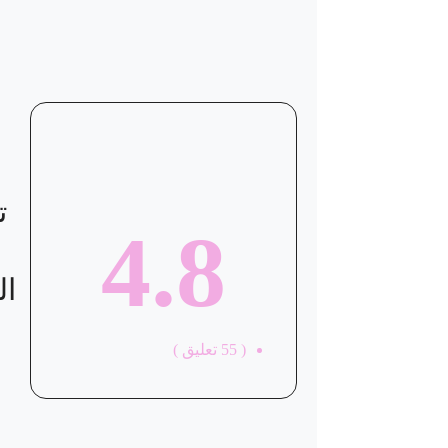
موقع العيادة
ت
4.8
ال
(
55
تعليق )