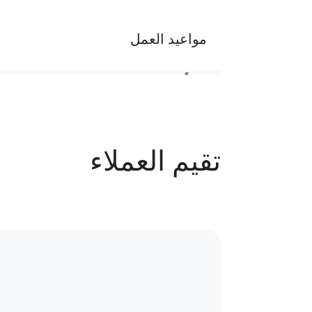
مواعيد العمل
يومياً من الساعة ٢ م الي ١٠ م والجمعة اجازة
عدد الحجوزات
تقيم العملاء
55 حجز
سياسة الاستبدال و المرتجعات و تغير