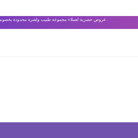
عروض حصرية لعملاء مجموعة طبيب ولفترة محدودة بخصومات 