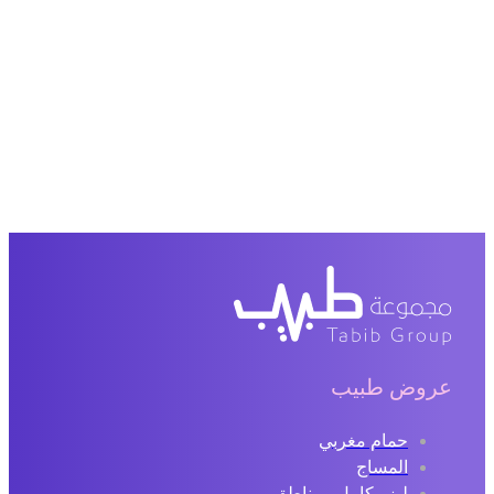
عروض طبيب
حمام مغربي
المساج
ليزر كامل ومناطق