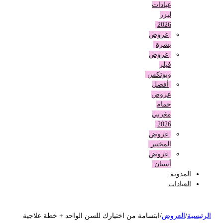
عيادات
ليزر
2026
عروض
بشرة
عروض
فيلر
وبوتكس
أفضل
عروض
حمام
مغربي
2026
عروض
المختبر
عروض
أسنان
المدونة
العيادات
لرئيسية
/
العروض
/
ابتسامة من اختيارك للسن الواحد + خطة علاجية