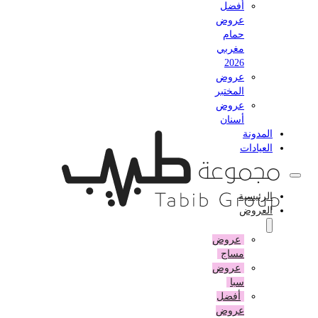
أفضل
عروض
حمام
مغربي
2026
عروض
المختبر
عروض
أسنان
المدونة
العيادات
الرئيسية
العروض
عروض
مساج
عروض
سبا
أفضل
عروض