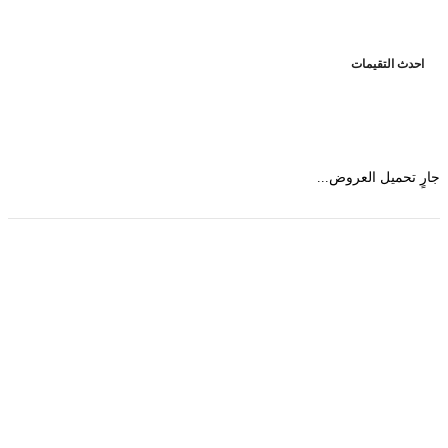
حدث التقيمات
 تحميل العروض...
حمل تطبیق مجموعة طبیب واستعرض أكثر من 9000
عرض من أكثر من 600 عیادة تجمیل