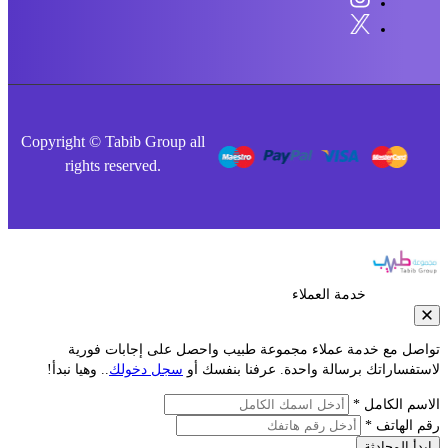
Copyright © Tabib Group all
rights reserved.
خدمة العملاء
صل مع خدمة عملاء مجموعة طبيب واحصل على إجابات فورية
فساراتك برسالة واحدة. عرفنا بنفسك أو
سجل دخولك
.. وهيا نبدأ!
م الكامل *
الهاتف *
أ المحادثة