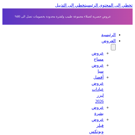
 إلى المحتوى الرئيسي
تخطي إلى التذييل
عروض حصرية لعملاء مجموعة طبيب ولفترة محدودة بخصومات تصل الى 80%
الرئيسية
العروض
عروض
مساج
عروض
سبا
أفضل
عروض
عيادات
ليزر
2026
عروض
بشرة
عروض
فيلر
وبوتكس