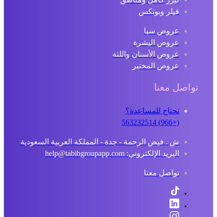
فيلر وبوتكس
عروض سبا
عروض البشرة
عروض الأسنان واللثة
عروض المختبر
تواصل معنا
تحتاج للمساعدة؟
(+966) 563232514
ش . فيض الرحمة - جدة - المملكة العربية السعودية
البريد الإلكتروني: help@tabibgroupapp.com
تواصل معنا