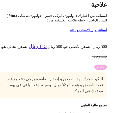
لاجية
ابتسامة من اختيارك ( بوليوود دايركت فينير – هوليوود بعدسات Vittra )
لسن الواحد + خطة علاجية الكشفية مجانًا
سنان
تجميل الأسنان واللثة
115
ريال
50
ريال
السعر الأصلي هو: 500 ريال.
السعر الحالي هو:
1 ريال.
-77%
لتأكيد حجزك لهذا العرض و إصدار الفاتورة يرجى دفع جزء من
قيمة العرض و هو مبلغ
32
ريال، وسيتم دفع الباقي في يوم
موعدك في المركز.
جمع عالية الطبي