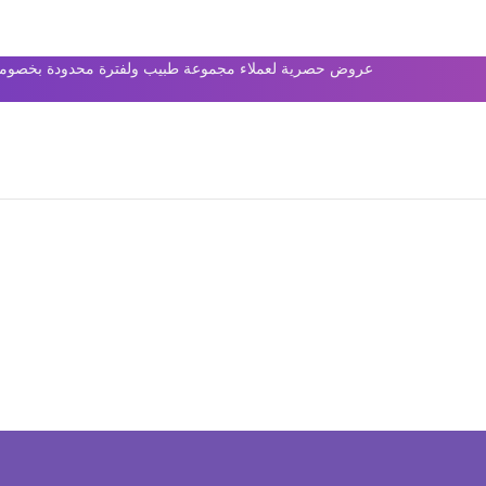
عروض حصرية لعملاء مجموعة طبيب ولفترة محدودة بخصومات 