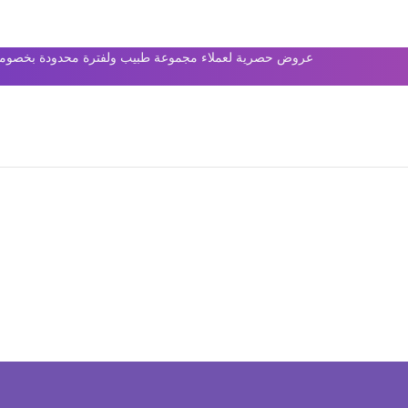
عروض حصرية لعملاء مجموعة طبيب ولفترة محدودة بخصومات 