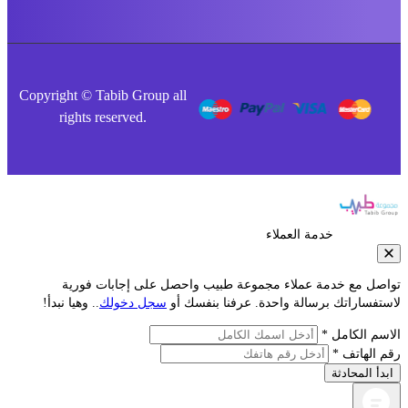
Copyright © Tabib Group all
rights reserved.
خدمة العملاء
صل مع خدمة عملاء مجموعة طبيب واحصل على إجابات فورية
فساراتك برسالة واحدة. عرفنا بنفسك أو
سجل دخولك
.. وهيا نبدأ!
م الكامل *
الهاتف *
أ المحادثة