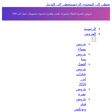
 إلى المحتوى الرئيسي
تخطي إلى التذييل
عروض حصرية لعملاء مجموعة طبيب ولفترة محدودة بخصومات تصل الى 80%
الرئيسية
العروض
عروض
مساج
عروض
سبا
أفضل
عروض
عيادات
ليزر
2026
عروض
بشرة
عروض
فيلر
وبوتكس