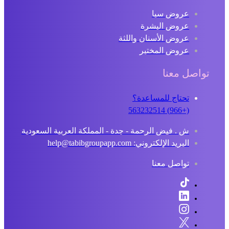
عروض سبا
عروض البشرة
عروض الأسنان واللثة
عروض المختبر
تواصل معنا
تحتاج للمساعدة؟
(+966) 563232514
ش . فيض الرحمة - جدة - المملكة العربية السعودية
البريد الإلكتروني: help@tabibgroupapp.com
تواصل معنا