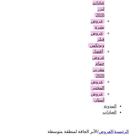
عيادات
ليزر
2026
عروض
بشرة
عروض
فيلر
وبوتكس
أفضل
عروض
حمام
مغربي
2026
عروض
المختبر
عروض
أسنان
المدونة
العيادات
لرئيسية
/
العروض
/
الأبر الجافة لمنطقة متوسطة