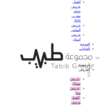
أفضل
عروض
حمام
مغربي
2026
عروض
المختبر
عروض
أسنان
المدونة
العيادات
الرئيسية
العروض
عروض
مساج
عروض
سبا
أفضل
عروض