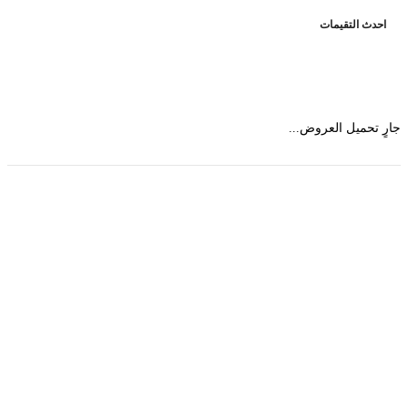
حدث التقيمات
 تحميل العروض...
حمل تطبیق مجموعة طبیب واستعرض أكثر من 9000
عرض من أكثر من 600 عیادة تجمیل