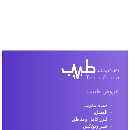
عروض طبيب
حمام مغربي
المساج
ليزر كامل ومناطق
فيلر وبوتكس