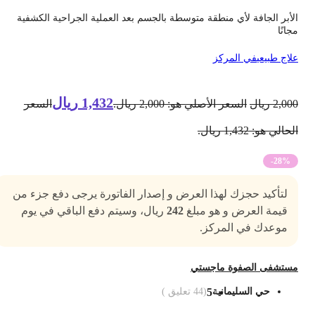
لأبر الجافة لأي منطقة متوسطة بالجسم بعد العملية الجراحية الكشفية
جانًا
لاج طبيعي
في المركز
1,432
ريال
2,00
ريال
السعر الأصلي هو: 2,000 ريال.
السعر
حالي هو: 1,432 ريال.
-28%
لتأكيد حجزك لهذا العرض و إصدار الفاتورة يرجى دفع جزء من
قيمة العرض و هو مبلغ
242
ريال، وسيتم دفع الباقي في يوم
موعدك في المركز.
ستشفى الصفوة ماجستي
حي السليمانية
5
(
44
تعليق )