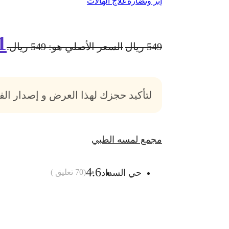
إبر ونضارة
علاج الهالات
1
549
ريال
السعر الأصلي هو: 549 ريال.
لتأكيد حجزك لهذا العرض و إصدار ال
مجمع لمسه الطبي
4.6
حي السداد
(
70
تعليق )
أضف الى السلة