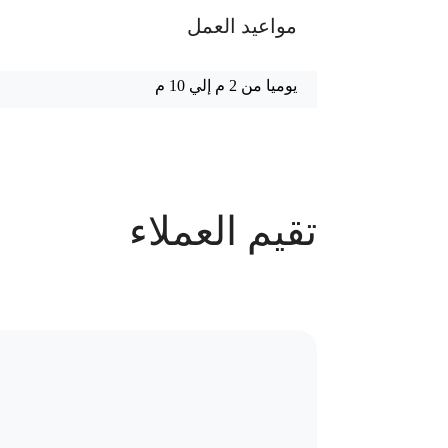
مواعيد العمل
يوميا من 2 م إلي 10 م
عدد الحجوزات
تقيم العملاء
70 حجز
سياسة الاستبدال و المرتجعات و تغير
موقع العيادة