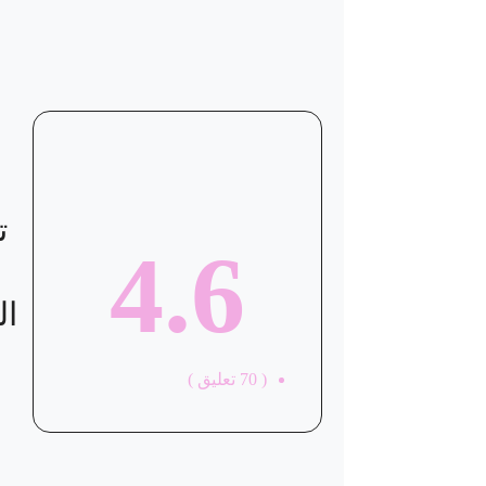
ت
4.6
ال
(
70
تعليق )