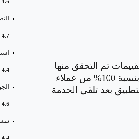
4.6
التط
4.7
استق
قييمات تم التحقق منها
4.4
بنسبة 100% من عملاء
الجو
تطبيق بعد تلقي الخدمة
4.6
سعر 
4.4