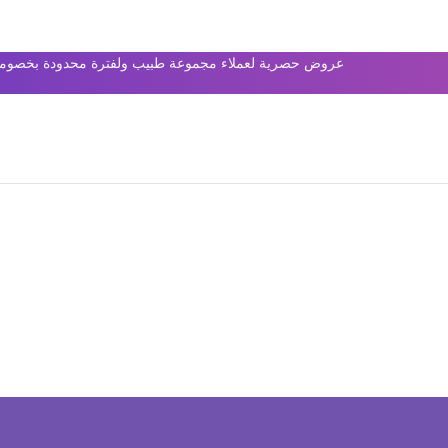
عروض حصرية لعملاء مجموعة طبيب ولفترة محدودة بخصومات 