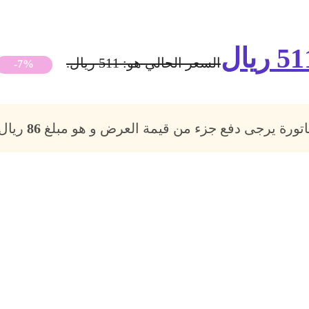
51
ريال
السعر الحالي هو: 511 ريال.
-7%
فاتورة يرجى دفع جزء من قيمة العرض و هو مبلغ
86
ريال،