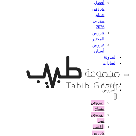
أفضل
عروض
حمام
مغربي
2026
عروض
المختبر
عروض
أسنان
المدونة
العيادات
الرئيسية
العروض
عروض
مساج
عروض
سبا
أفضل
عروض