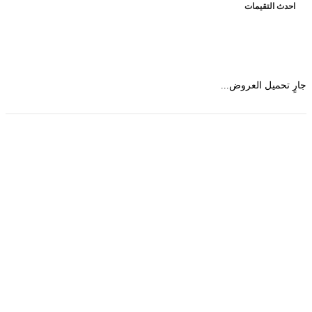
حدث التقيمات
 تحميل العروض...
حمل تطبیق مجموعة طبیب واستعرض أكثر من 9000
عرض من أكثر من 600 عیادة تجمیل