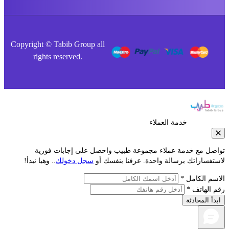
Copyright © Tabib Group all
rights reserved.
خدمة العملاء
صل مع خدمة عملاء مجموعة طبيب واحصل على إجابات فورية
فساراتك برسالة واحدة. عرفنا بنفسك أو
سجل دخولك
.. وهيا نبدأ!
م الكامل *
الهاتف *
أ المحادثة