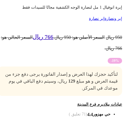
 انوفيال 1 مل لنضارة الوجه الكشفية مجانًا للسيدات فقط
بر ونضارة
إبر نضارة
766
ريال
95
ريال
السعر الأصلي هو: 950 ريال.
السعر الحالي هو:
7 ريال.
-19%
لتأكيد حجزك لهذا العرض و إصدار الفاتورة يرجى دفع جزء من
قيمة العرض و هو مبلغ
129
ريال، وسيتم دفع الباقي في يوم
موعدك في المركز.
يادات بيلاديرم فرع المدينة
حي مهزور
4.4
(
71
تعليق )
ضف الى السلة