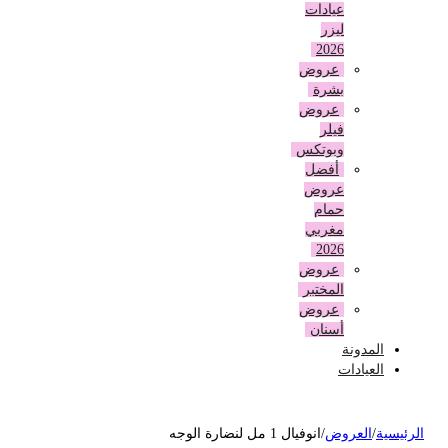
عيادات
ليزر
2026
عروض
بشرة
عروض
فيلر
وبوتكس
أفضل
عروض
حمام
مغربي
2026
عروض
المختبر
عروض
أسنان
المدونة
العيادات
لرئيسية
/
العروض
/
انوفيال 1 مل لنضارة الوجه