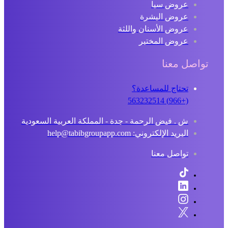
عروض سبا
عروض البشرة
عروض الأسنان واللثة
عروض المختبر
تواصل معنا
تحتاج للمساعدة؟
(+966) 563232514
ش . فيض الرحمة - جدة - المملكة العربية السعودية
البريد الإلكتروني: help@tabibgroupapp.com
تواصل معنا