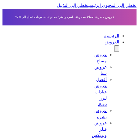
 إلى المحتوى الرئيسي
تخطي إلى التذييل
عروض حصرية لعملاء مجموعة طبيب ولفترة محدودة بخصومات تصل الى 80%
الرئيسية
العروض
عروض
مساج
عروض
سبا
أفضل
عروض
عيادات
ليزر
2026
عروض
بشرة
عروض
فيلر
وبوتكس