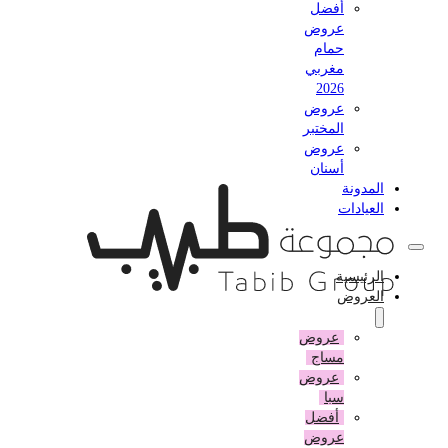
أفضل
عروض
حمام
مغربي
2026
عروض
المختبر
عروض
أسنان
المدونة
العيادات
الرئيسية
العروض
عروض
مساج
عروض
سبا
أفضل
عروض