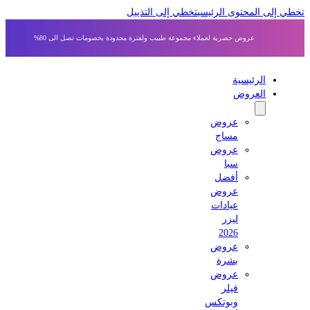
 إلى المحتوى الرئيسي
تخطي إلى التذييل
عروض حصرية لعملاء مجموعة طبيب ولفترة محدودة بخصومات تصل الى 80%
الرئيسية
العروض
عروض
مساج
عروض
سبا
أفضل
عروض
عيادات
ليزر
2026
عروض
بشرة
عروض
فيلر
وبوتكس