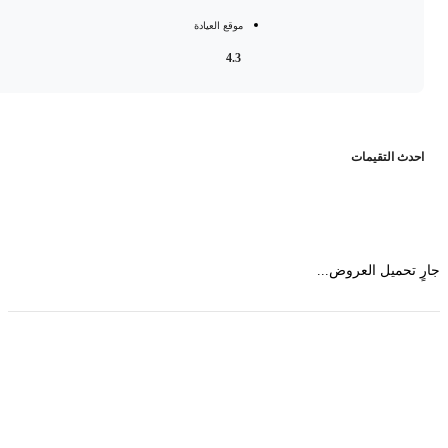
موقع العيادة
4.3
حدث التقيمات
 تحميل العروض...
حمل تطبیق مجموعة طبیب واستعرض أكثر من 9000
عرض من أكثر من 600 عیادة تجمیل