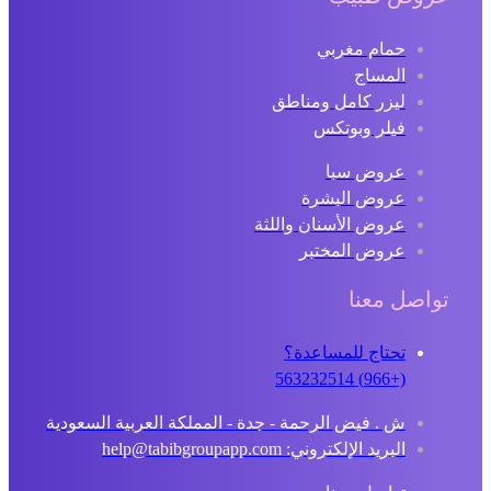
حمام مغربي
المساج
ليزر كامل ومناطق
فيلر وبوتكس
عروض سبا
عروض البشرة
عروض الأسنان واللثة
عروض المختبر
تواصل معنا
تحتاج للمساعدة؟
(+966) 563232514
ش . فيض الرحمة - جدة - المملكة العربية السعودية
البريد الإلكتروني: help@tabibgroupapp.com