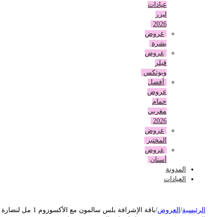
عيادات
ليزر
2026
عروض
بشرة
عروض
فيلر
وبوتكس
أفضل
عروض
حمام
مغربي
2026
عروض
المختبر
عروض
أسنان
المدونة
العيادات
لرئيسية
/
العروض
/
باقة الإشرافة بلس سالمون مع الأكسوزوم 1 مل لنضارة