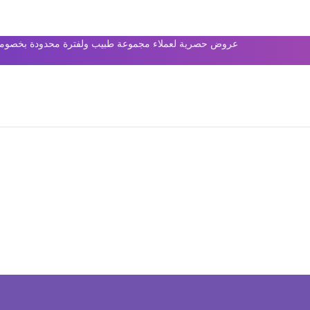
عروض حصرية لعملاء مجموعة طبيب ولفترة محدودة بخصومات 