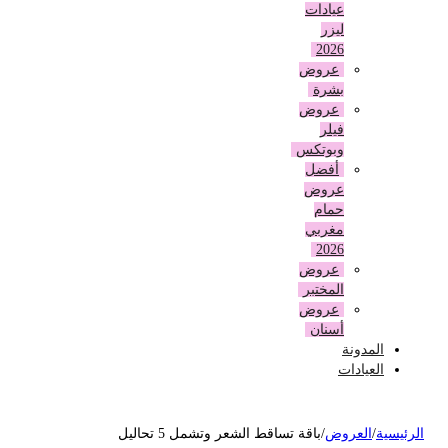
عيادات
ليزر
2026
عروض
بشرة
عروض
فيلر
وبوتكس
أفضل
عروض
حمام
مغربي
2026
عروض
المختبر
عروض
أسنان
المدونة
العيادات
لرئيسية
/
العروض
/
باقة تساقط الشعر وتشمل 5 تحاليل