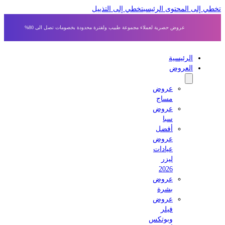
 إلى المحتوى الرئيسي
تخطي إلى التذييل
عروض حصرية لعملاء مجموعة طبيب ولفترة محدودة بخصومات تصل الى 80%
الرئيسية
العروض
عروض
مساج
عروض
سبا
أفضل
عروض
عيادات
ليزر
2026
عروض
بشرة
عروض
فيلر
وبوتكس