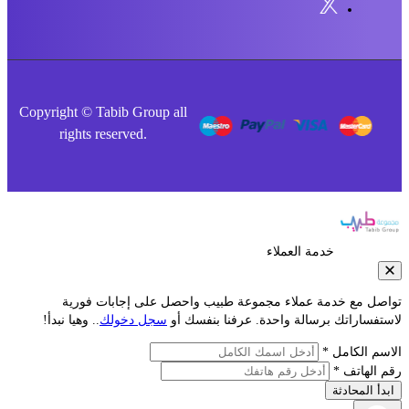
Copyright © Tabib Group all
rights reserved.
خدمة العملاء
صل مع خدمة عملاء مجموعة طبيب واحصل على إجابات فورية
فساراتك برسالة واحدة. عرفنا بنفسك أو
سجل دخولك
.. وهيا نبدأ!
م الكامل *
الهاتف *
أ المحادثة