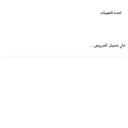
حدث التقيمات
 تحميل العروض...
حمل تطبیق مجموعة طبیب واستعرض أكثر من 9000
عرض من أكثر من 600 عیادة تجمیل