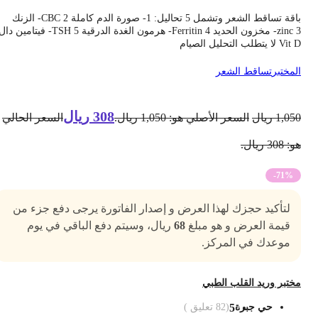
باقة تساقط الشعر وتشمل 5 تحاليل: 1- صورة الدم كاملة CBC 2- الزنك
zinc 3- مخزون الحديد Ferritin 4- هرمون الغدة الدرقية TSH 5- فيتامين دال
V لا يتطلب التحليل الصيام
لمختبر
تساقط الشعر
308
ريال
1,05
ريال
السعر الأصلي هو: 1,050 ريال.
السعر الحالي
 308 ريال.
-71%
لتأكيد حجزك لهذا العرض و إصدار الفاتورة يرجى دفع جزء من
قيمة العرض و هو مبلغ
68
ريال، وسيتم دفع الباقي في يوم
موعدك في المركز.
ختبر وريد القلب الطبي
حي جبرة
5
(
82
تعليق )