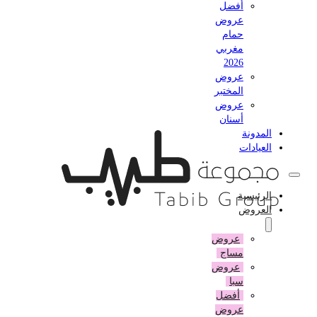
أفضل
عروض
حمام
مغربي
2026
عروض
المختبر
عروض
أسنان
المدونة
العيادات
الرئيسية
العروض
عروض
مساج
عروض
سبا
أفضل
عروض