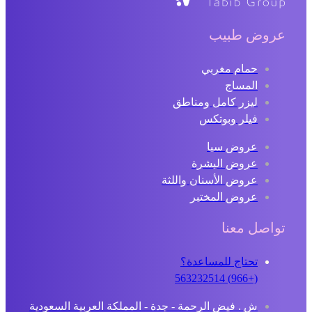
عروض طبيب
حمام مغربي
المساج
ليزر كامل ومناطق
فيلر وبوتكس
عروض سبا
عروض البشرة
عروض الأسنان واللثة
عروض المختبر
تواصل معنا
تحتاج للمساعدة؟
(+966) 563232514
ش . فيض الرحمة - جدة - المملكة العربية السعودية