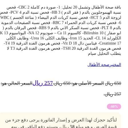
باقة صحة الأطفال وتشمل 20 تحليل: 1- صورة دم كاملة CBC 2- فحص
نسبة الهيموجلوبين بالدم ( فقر الدم ) HB 3- فحص نسبة الدم PCV 4- فحص
لزوجة الدم HCT 5- فحص نسبة كريات الدم البيضاء ( مناعة الجسم ) WBC
6- فحص نسبة كريات الدم الحمراء RBC 7- فحص نسبة الصفيحات الدموية
بالدم PLT 8- فحص نسبة السكر الاني بالدم RBS 9- فحص اليرقان بالدم (
ابو صفار ) Bilirubin 10- كالسيوم Ca 11 – صوديوم NA 12- البوتاسيوم K 13-
الكلورايد CL 14- الحديد Iron 15- وظايف الكلى Urea 16- وظايف الكلى
Creatinine 17- فيتامين دال Vit D 18- فحص هرمون الغدة الدرقية T4 19-
فحص هرمون الغدة الدرقية TSH 20- فحص هرمون الغدة الدرقية T3 لا
تطلب التحليل صيام
لمختبر
صحة الأطفال
257
ريال
65
ريال
السعر الأصلي هو: 650 ريال.
السعر الحالي هو:
2 ريال.
-60%
لتأكيد حجزك لهذا العرض و إصدار الفاتورة يرجى دفع جزء من
قيمة العرض و هو مبلغ
58
ريال، وسيتم دفع الباقي في يوم