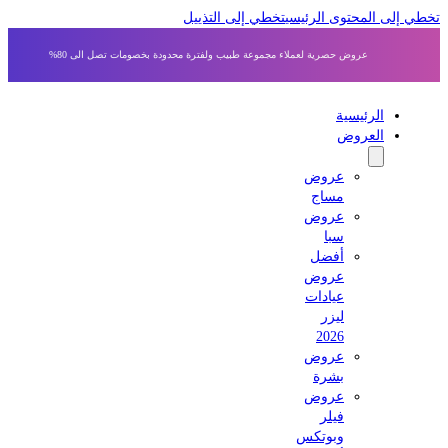
 إلى المحتوى الرئيسي
تخطي إلى التذييل
عروض حصرية لعملاء مجموعة طبيب ولفترة محدودة بخصومات تصل الى 80%
الرئيسية
العروض
عروض
مساج
عروض
سبا
أفضل
عروض
عيادات
ليزر
2026
عروض
بشرة
عروض
فيلر
وبوتكس