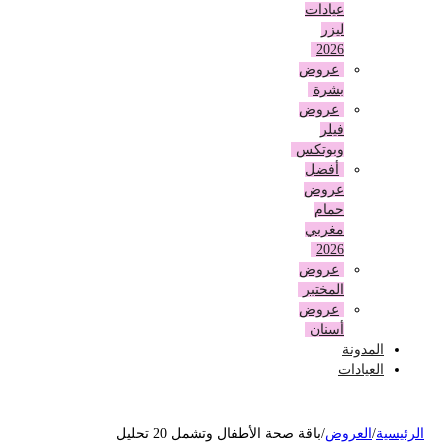
عيادات
ليزر
2026
عروض
بشرة
عروض
فيلر
وبوتكس
أفضل
عروض
حمام
مغربي
2026
عروض
المختبر
عروض
أسنان
المدونة
العيادات
لرئيسية
/
العروض
/
باقة صحة الأطفال وتشمل 20 تحليل