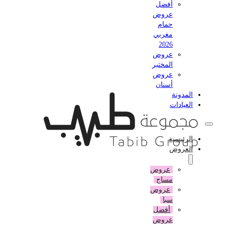
أفضل
عروض
حمام
مغربي
2026
عروض
المختبر
عروض
أسنان
المدونة
العيادات
الرئيسية
العروض
عروض
مساج
عروض
سبا
أفضل
عروض