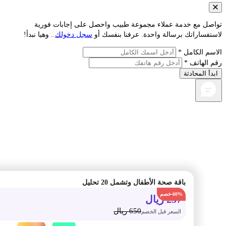
صل مع خدمة عملاء مجموعة طبيب واحصل على إجابات فورية
فساراتك برسالة واحدة. عرفنا بنفسك أو
سجل دخولك
.. وهيا نبدأ!
م الكامل *
الهاتف *
أ المحادثة
باقة صحة الأطفال وتشمل 20 تحليل
-60%
257
ريال
650
ريال
السعر قبل الخصم