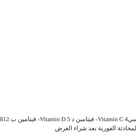
باقة نضارة البشرة و تشمل 5 تحاليل: 1- فيتام
لمحادثة الفورية بعد شراء العرض