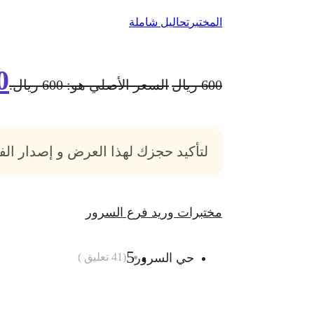
المختبر
تحاليل شاملة
0
600
ريال
السعر الأصلي هو: 600 ريال.
لتأكيد حجزك لهذا العرض و إصدار ال
مختبرات وريد فرع السرور
5
حي السرور
(
41
تعليق )
أضف الى السلة