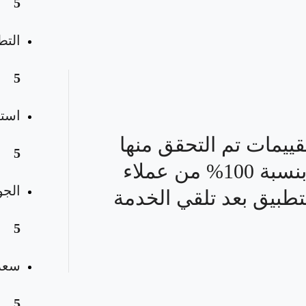
5
التط
5
استق
قييمات تم التحقق منها
5
بنسبة 100% من عملاء
الجو
تطبيق بعد تلقي الخدمة
5
سعر 
5