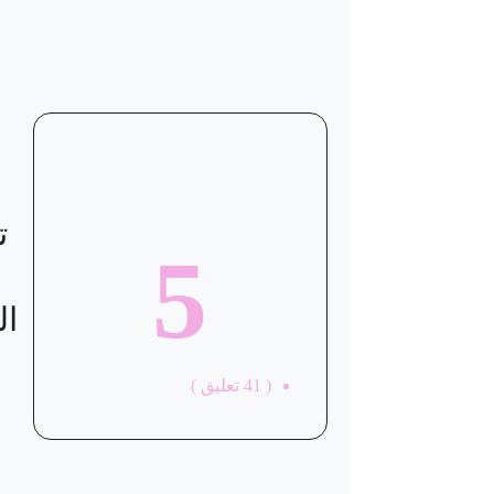
موقع العيادة
ت
5
ال
(
41
تعليق )