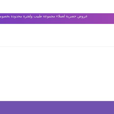
عروض حصرية لعملاء مجموعة طبيب ولفترة محدودة بخصومات 