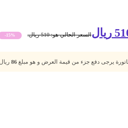
51
ريال
السعر الحالي هو: 510 ريال.
-15%
فاتورة يرجى دفع جزء من قيمة العرض و هو مبلغ
86
ريال،