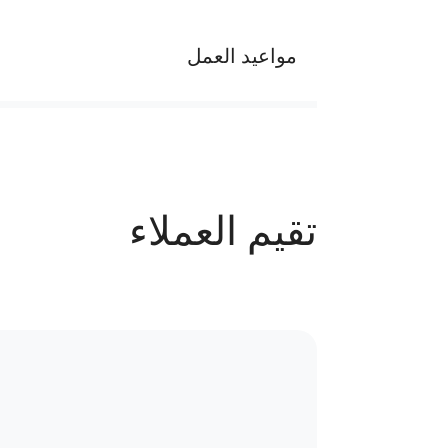
مواعيد العمل
يوميا من الساعه 6 ص الي 11 م عدا الجمعة من الساعة 1 م الى 11م
عدد الحجوزات
تقيم العملاء
41 حجز
سياسة الاستبدال و المرتجعات و تغير