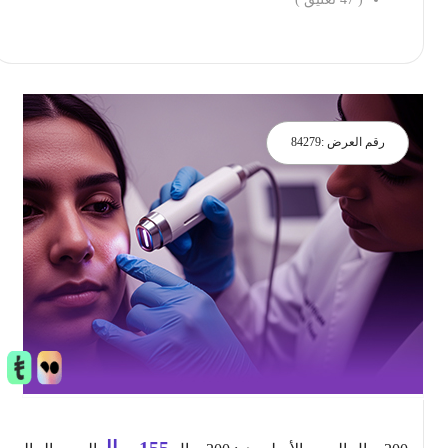
احجز الان
رقم العرض :
84279
155
ريال