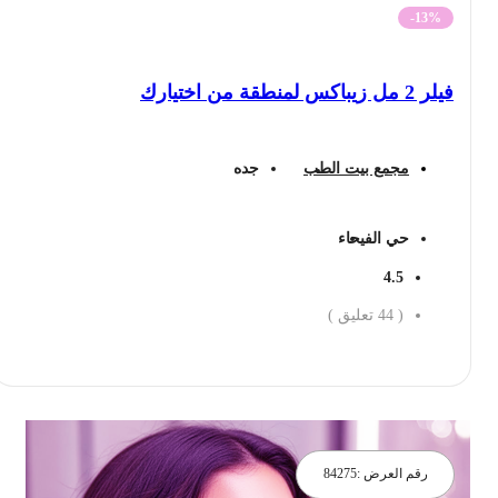
-13%
فيلر 2 مل زيباكس لمنطقة من اختيارك
مجمع بيت الطب
جده
حي الفيحاء
4.5
(
44
تعليق )
احجز الان
رقم العرض :
84275