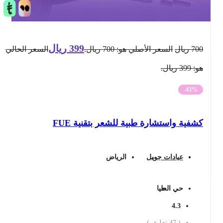
399
ريال
700
ريال
السعر الأصلي هو: 700 ريال.
السعر الحالي
هو: 399 ريال.
-43%
كشفية واستشارة طبية للشعر بتقنية FUE
عيادات جويل
الرياض
حي العليا
4.3
(
47
تعليق )