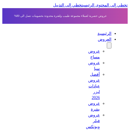
 إلى المحتوى الرئيسي
تخطي إلى التذييل
عروض حصرية لعملاء مجموعة طبيب ولفترة محدودة بخصومات تصل الى 80%
الرئيسية
العروض
عروض
مساج
عروض
سبا
أفضل
عروض
عيادات
ليزر
2026
عروض
بشرة
عروض
فيلر
وبوتكس