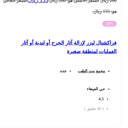
200
ريال
السعر الأصلي هو: 200 ريال.
السعر الحالي
هو: 155 ريال.
-23%
فراكشنال ليزر لإزالة آثار الجرح أو لندبة أو آثار
العمليات لمنطقة صغيرة
مجمع بيت الطب
جده
حي الفيحاء
4.5
(
46
تعليق )
احجز الان