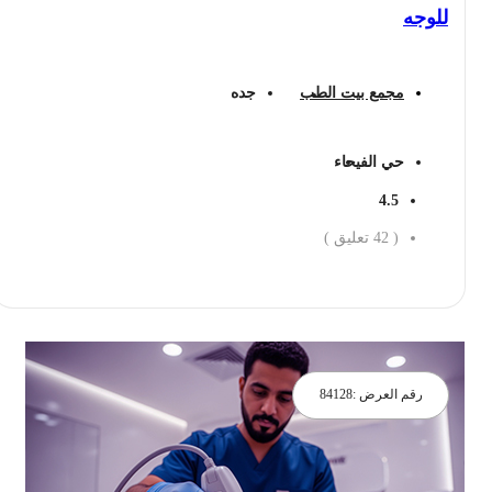
للوجه
مجمع بيت الطب
جده
حي الفيحاء
4.5
(
42
تعليق )
احجز الان
رقم العرض :
84128