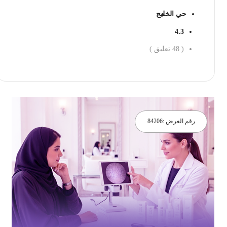
حي الخليج
4.3
(
48
تعليق )
احجز الان
رقم العرض :
84206