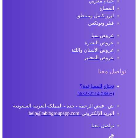
حمام مغربي
المساج
ليزر كامل ومناطق
فيلر وبوتكس
عروض سبا
عروض البشرة
عروض الأسنان واللثة
عروض المختبر
تواصل معنا
تحتاج للمساعدة؟
(+966) 563232514
ش . فيض الرحمة - جدة - المملكة العربية السعودية
البريد الإلكتروني: help@tabibgroupapp.com
تواصل معنا