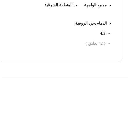
مجمع الواجهة
المنطقة الشرقية
الدمام،حي الروضة
4.5
(
42
تعليق )
احجز الان
حمل تطبیق مجموعة طبیب واستعرض أكثر من 9000
عرض من أكثر من 600 عیادة تجمیل