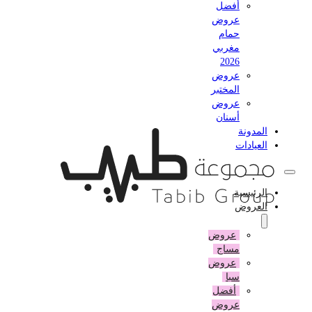
أفضل
عروض
حمام
مغربي
2026
عروض
المختبر
عروض
أسنان
المدونة
العيادات
الرئيسية
العروض
عروض
مساج
عروض
سبا
أفضل
عروض