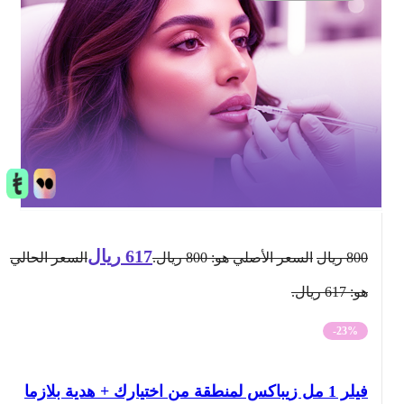
617
ريال
800
ريال
السعر الأصلي هو: 800 ريال.
السعر الحالي
هو: 617 ريال.
-23%
فيلر 1 مل زيباكس لمنطقة من اختيارك + هدية بلازما