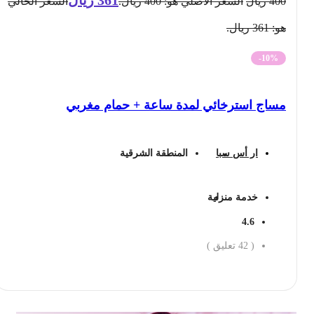
400
ريال
السعر الأصلي هو: 400 ريال.
السعر الحالي
هو: 361 ريال.
-10%
مساج استرخائي لمدة ساعة + حمام مغربي
ار أس سبا
المنطقة الشرقية
خدمة منزلية
4.6
(
42
تعليق )
احجز الان