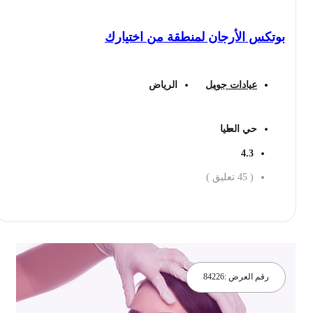
بوتكس الأرجان لمنطقة من اختيارك
عيادات جويل
الرياض
حي العليا
4.3
(
45
تعليق )
احجز الان
رقم العرض :
84226