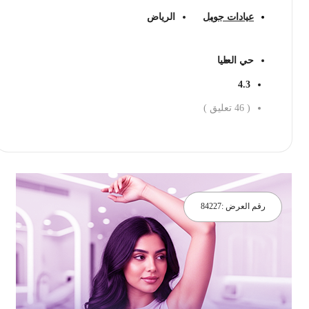
عيادات جويل
الرياض
حي العليا
4.3
(
46
تعليق )
احجز الان
رقم العرض :
84227