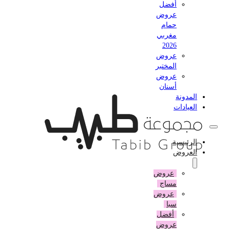
أفضل
عروض
حمام
مغربي
2026
عروض
المختبر
عروض
أسنان
المدونة
العيادات
الرئيسية
العروض
عروض
مساج
عروض
سبا
أفضل
عروض