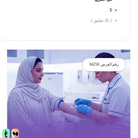
5
(
45
تعليق )
احجز الان
رقم العرض :
84259