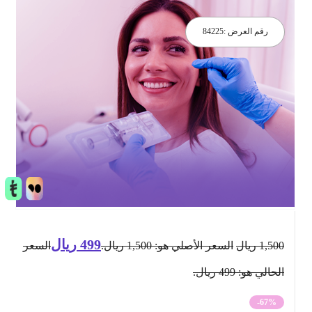
رقم العرض :
84225
499
ريال
1,500
ريال
السعر الأصلي هو: 1,500 ريال.
السعر
الحالي هو: 499 ريال.
-67%