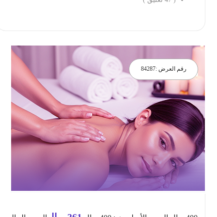
احجز الان
رقم العرض :
84287
361
ريال