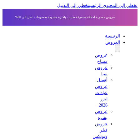
 إلى المحتوى الرئيسي
تخطي إلى التذييل
عروض حصرية لعملاء مجموعة طبيب ولفترة محدودة بخصومات تصل الى 80%
الرئيسية
العروض
عروض
مساج
عروض
سبا
أفضل
عروض
عيادات
ليزر
2026
عروض
بشرة
عروض
فيلر
وبوتكس