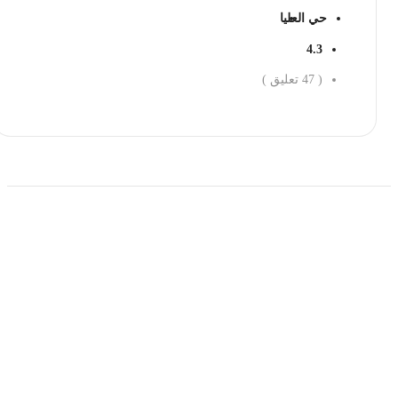
حي العليا
4.3
(
47
تعليق )
احجز الان
حمل تطبیق مجموعة طبیب واستعرض أكثر من 9000
عرض من أكثر من 600 عیادة تجمیل