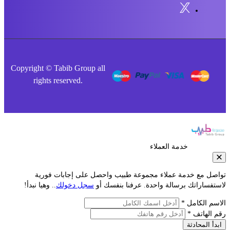
Copyright © Tabib Group all
rights reserved.
خدمة العملاء
صل مع خدمة عملاء مجموعة طبيب واحصل على إجابات فورية
فساراتك برسالة واحدة. عرفنا بنفسك أو
سجل دخولك
.. وهيا نبدأ!
م الكامل *
الهاتف *
أ المحادثة