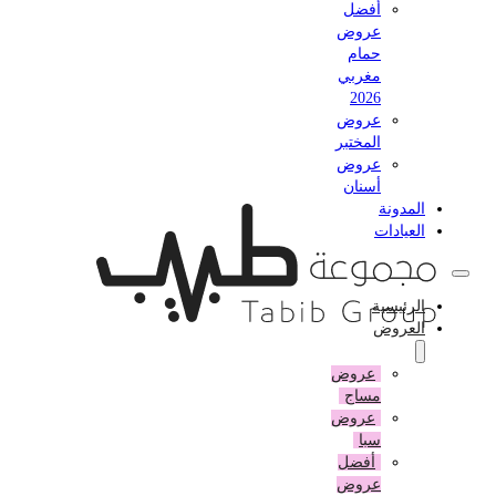
أفضل
عروض
حمام
مغربي
2026
عروض
المختبر
عروض
أسنان
المدونة
العيادات
الرئيسية
العروض
عروض
مساج
عروض
سبا
أفضل
عروض