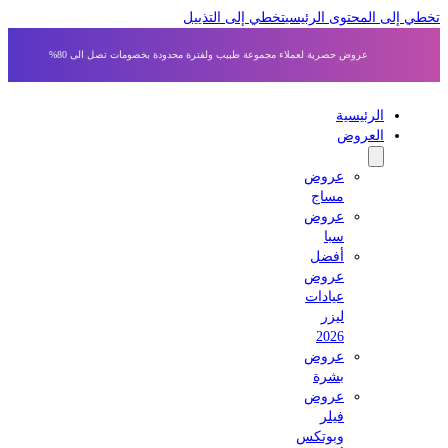
 إلى المحتوى الرئيسي
تخطي إلى التذييل
عروض حصرية لعملاء مجموعة طبيب ولفترة محدودة بخصومات تصل الى 80%
الرئيسية
العروض
عروض
مساج
عروض
سبا
أفضل
عروض
عيادات
ليزر
2026
عروض
بشرة
عروض
فيلر
وبوتكس