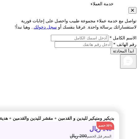
خدمة العملاء
صل مع خدمة عملاء مجموعة طبيب واحصل على إجابات فورية
فساراتك برسالة واحدة. عرفنا بنفسك أو
سجل دخولك
.. وهيا نبدأ!
م الكامل *
الهاتف *
أ المحادثة
بديكير ومنيكير لليدين و القدمين + مقشر لليدين والقدمين + هدية
-30%
140
ريال
200
ريال
السعر قبل الخصم