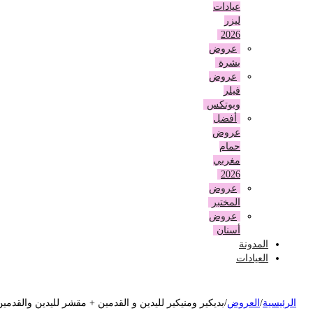
عيادات
ليزر
2026
عروض
بشرة
عروض
فيلر
وبوتكس
أفضل
عروض
حمام
مغربي
2026
عروض
المختبر
عروض
أسنان
المدونة
العيادات
لرئيسية
/
العروض
/
بديكير ومنيكير لليدين و القدمين + مقشر لليدين والقدمين