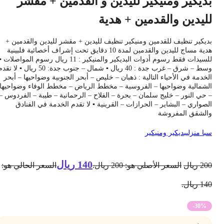
ديكير ومنيكير لليدين و القدمين + مقشر
ليدين والقدمين + هدية
ديكير تنظيف للقدمين ومنيكير تنظيف لليدين + مقشر لليدين والقدمين +
هدية مساج لليدين والقدمين لمدة 10 دقايق تحت إشراف أخصائية فلبينية
للسيدات فقط رسوم أدوات البديكير والمنيكير : 11 ريال رسوم المواصلات ▪️
وسط – شرق – غرب جدة : 40 ريال ▪️ شمال – جنوب جدة: 50 ريال ▪️ لا تقدم
لخدمة في الأحياء التالية : ذهبان – خليص – أبحر الجنوبية وضواحيها – أبحر
لشمالية وضواحيها – الفروسية – مخطط الرياض – مخطط الوفاء وضواحيها
 حي النور – خليج سلمان – بحرة – الفلاح – الرحمانية – طيبة – الفردوس –
لصواري – البشاير – الحرازات – القرينية ▪ لا تقدم الخدمة في الفنادق
الشقق المفروشة
با منزلي
بديكير ومنيكير
140
ريال
20
ريال
السعر الأصلي هو: 200 ريال.
السعر الحالي هو:
1 ريال.
-30%