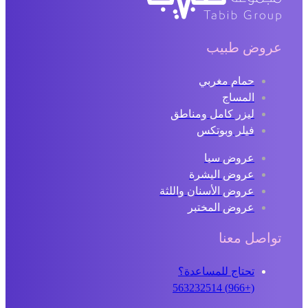
عروض طبيب
حمام مغربي
المساج
ليزر كامل ومناطق
فيلر وبوتكس
عروض سبا
عروض البشرة
عروض الأسنان واللثة
عروض المختبر
تواصل معنا
تحتاج للمساعدة؟
(+966) 563232514