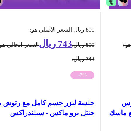
800
ريال
السعر الأصلي هو:
743
ريال
هو:
800 ريال.
السعر الحالي هو:
743 ريال.
-7%
وس
جلسة ليزر جسم كامل مع رتوش ب
مع ماسك
جنتل برو ماكس - سبلندراكس