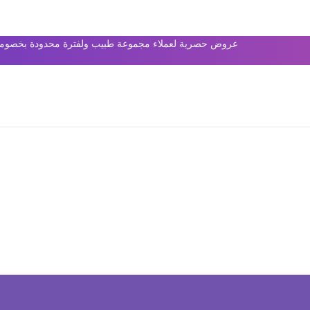
عروض حصرية لعملاء مجموعة طبيب ولفترة محدودة بخصومات 