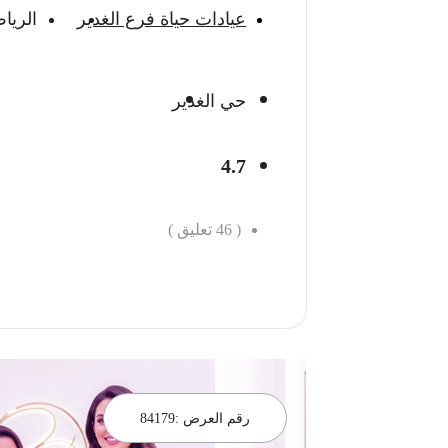
عيادات حياة فرع الغدير
الريا
حي الغدير
4.7
(
46
تعليق )
احجز الان
رقم العرض :
84179