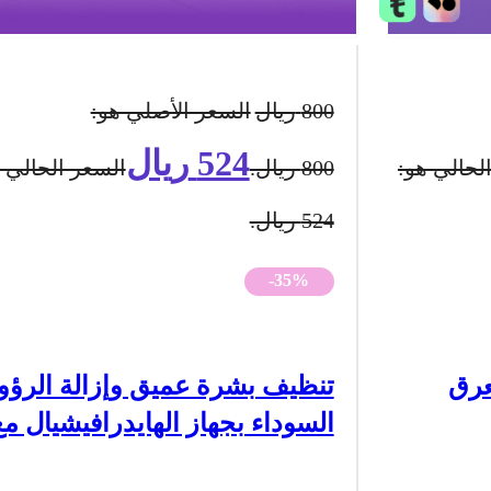
800
ريال
السعر الأصلي هو:
524
ريال
لحالي هو:
800 ريال.
السعر الحالي 
524 ريال.
-35%
عرق
تنظيف بشرة عميق وإزالة الرؤ
السوداء بجهاز الهايدرافيشيال 