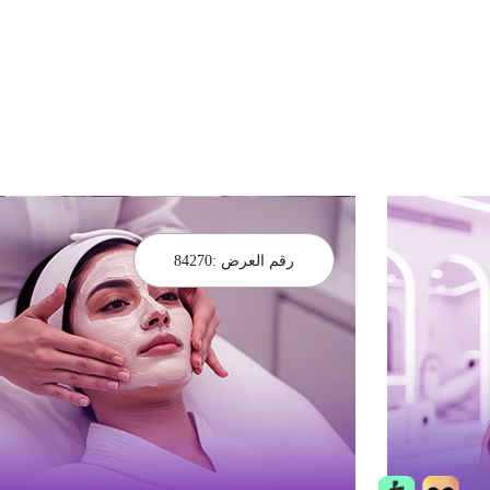
رقم العرض :
84270