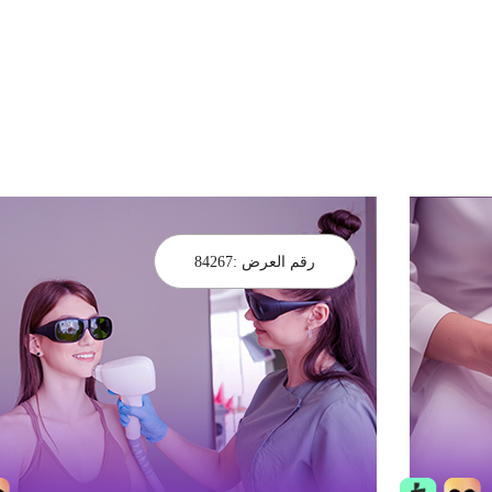
رقم العرض :
84267