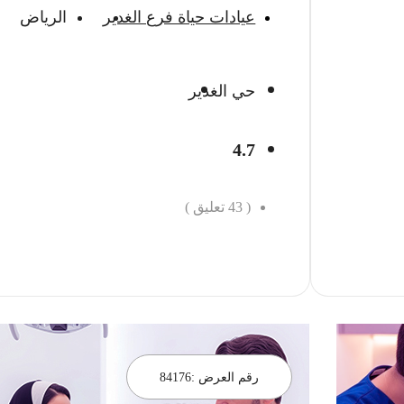
عيادات حياة فرع الغدير
الرياض
حي الغدير
4.7
(
43
تعليق )
احجز الان
رقم العرض :
84176