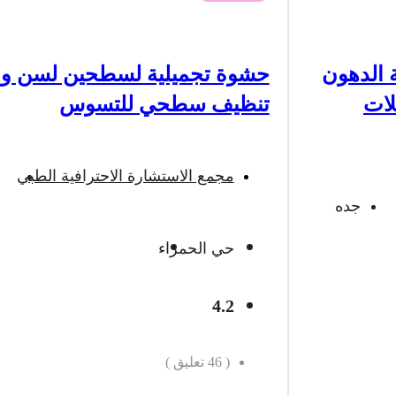
 الدهون
حشوة تجميلية لسطحين لسن وا
لات
تنظيف سطحي للتسوس
مجمع الاستشارة الاحترافية الطبي
جده
حي الحمراء
4.2
(
46
تعليق )