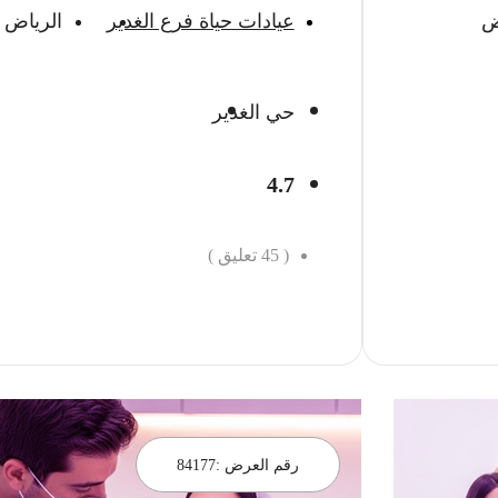
ض
عيادات حياة فرع الغدير
الرياض
حي الغدير
4.7
(
45
تعليق )
احجز الان
رقم العرض :
84177