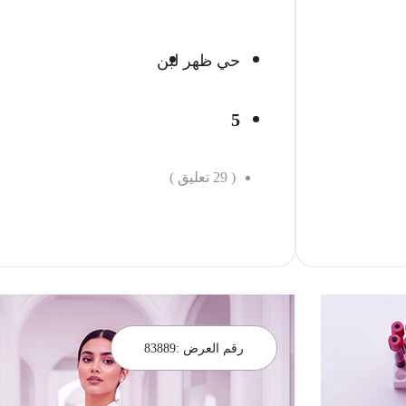
حي ظهر لبن
5
(
29
تعليق )
احجز الان
رقم العرض :
83889