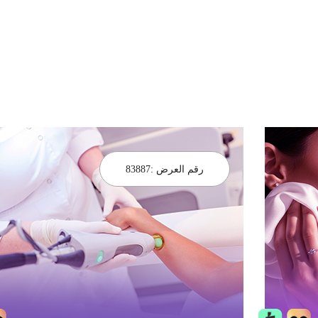
رقم العرض :
83887