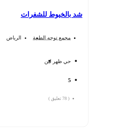
شد بالخيوط للشفرات
مجمع توجه الطبية
الرياض
حي ظهر لبن
5
(
78
تعليق )
احجز الان