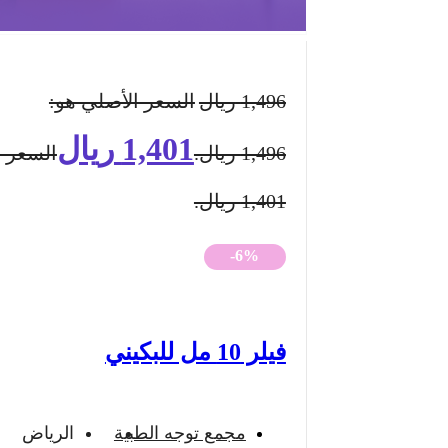
1,496
ريال
السعر الأصلي هو:
1,401
ريال
1,496 ريال.
السعر ا
1,401 ريال.
-6%
فيلر 10 مل للبكيني
مجمع توجه الطبية
الرياض