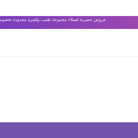
عروض حصرية لعملاء مجموعة طبيب ولفترة محدودة بخصومات 