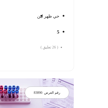
حي ظهر لبن
5
(
26
تعليق )
احجز الان
رقم العرض :
83890