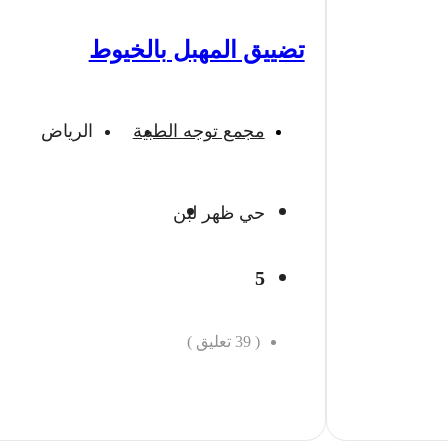
تضييق المهبل بالخيوط
مجمع توجه الطبية
الرياض
حي ظهر لبن
5
(
39
تعليق )
احجز الان