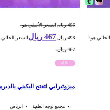
496
ريال
السعر الأصلي هو:
467
ريال
لحالي هو:
496 ريال.
السعر الحالي 
467 ريال.
-6%
ميزوثيرابي لتفتح البكيني بالديرم
مجمع توجه الطبية
الرياض