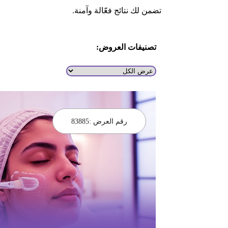
تضمن لك نتائج فعّالة وآمنة.
تصنيفات العروض:
رقم العرض :
83885