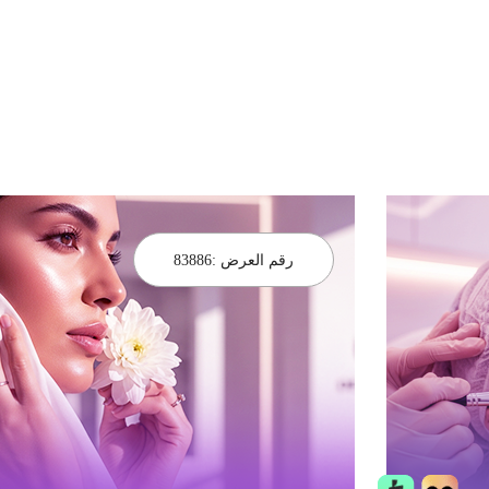
رقم العرض :
83886