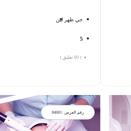
حي ظهر لبن
5
(
69
تعليق )
احجز الان
رقم العرض :
84001