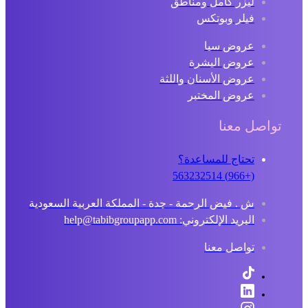
ليزر كامل ومناطق
فيلر وبوتكس
عروض سبا
عروض البشرة
عروض الأسنان واللثة
عروض المختبر
تواصل معنا
تحتاج للمساعدة؟
(+966) 563232514
ش . فيض الرحمة - جدة - المملكة العربية السعودية
البريد الإلكتروني: help@tabibgroupapp.com
تواصل معنا