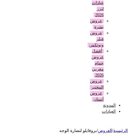
عيادات
ليزر
2026
عروض
بشرة
عروض
فيلر
وبوتكس
أفضل
عروض
حمام
مغربي
2026
عروض
المختبر
عروض
أسنان
المدونة
العيادات
لرئيسية
/
العروض
/
بروفايلو لنضارة الوجه