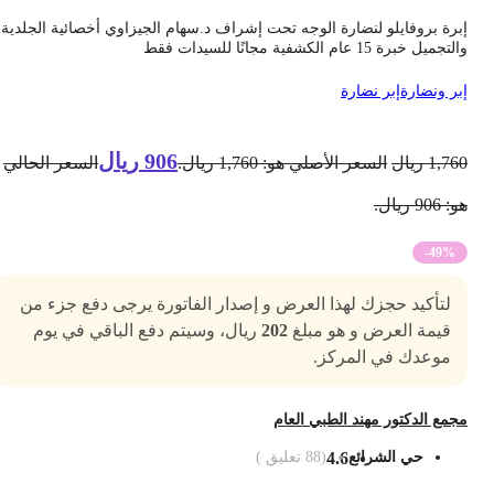
برة بروفايلو لنضارة الوجه تحت إشراف د.سهام الجيزاوي أخصائية الجلدية
تجميل خبرة 15 عام الكشفية مجانًا للسيدات فقط
بر ونضارة
إبر نضارة
906
ريال
1,76
ريال
السعر الأصلي هو: 1,760 ريال.
السعر الحالي
 906 ريال.
-49%
لتأكيد حجزك لهذا العرض و إصدار الفاتورة يرجى دفع جزء من
قيمة العرض و هو مبلغ
202
ريال، وسيتم دفع الباقي في يوم
موعدك في المركز.
جمع الدكتور مهند الطبي العام
حي الشرائع
4.6
(
88
تعليق )