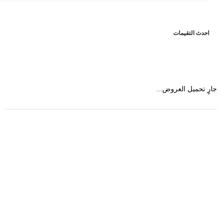
حدث التقيمات
 تحميل العروض...
حمل تطبیق مجموعة طبیب واستعرض أكثر من 9000
عرض من أكثر من 600 عیادة تجمیل