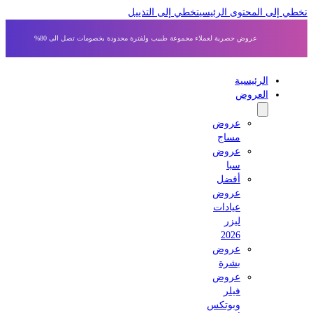
 إلى المحتوى الرئيسي
تخطي إلى التذييل
عروض حصرية لعملاء مجموعة طبيب ولفترة محدودة بخصومات تصل الى 80%
الرئيسية
العروض
عروض
مساج
عروض
سبا
أفضل
عروض
عيادات
ليزر
2026
عروض
بشرة
عروض
فيلر
وبوتكس