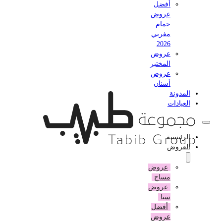
أفضل
عروض
حمام
مغربي
2026
عروض
المختبر
عروض
أسنان
المدونة
العيادات
الرئيسية
العروض
عروض
مساج
عروض
سبا
أفضل
عروض