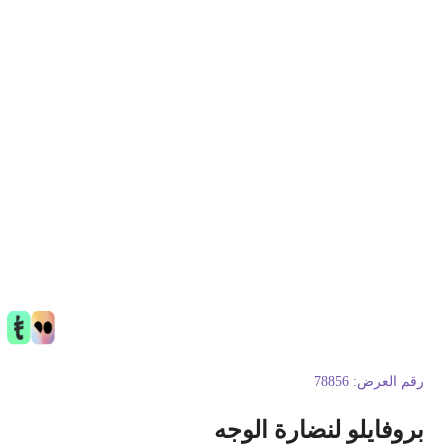
قم العرض:
78856
روفايلو لنضارة الوجه