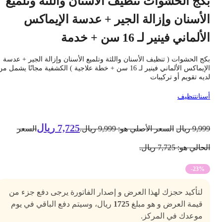
كج الحشوات تنظيف الأسنان واللثة وتلميع
لأسنان وإزالة الجير + عدسة الإيماكس
لألماني فينير لـ 16 سن + خدمة
كج الحشوات ( تنظيف الأسنان واللثة وتلميع الأسنان وإزالة الجير + عدسة
الإيماكس الألماني فينير لـ 16 سن + خطة علاجية ) الكشفية مجانًا يشمل من
ديه تقويم أو تركيبات
سنان
تنظيف
7,725
ريال
9,99
ريال
السعر الأصلي هو: 9,999 ريال.
السعر
حالي هو: 7,725 ريال.
-23%
لتأكيد حجزك لهذا العرض و إصدار الفاتورة يرجى دفع جزء من
قيمة العرض و هو مبلغ
1725
ريال، وسيتم دفع الباقي في يوم
موعدك في المركز.