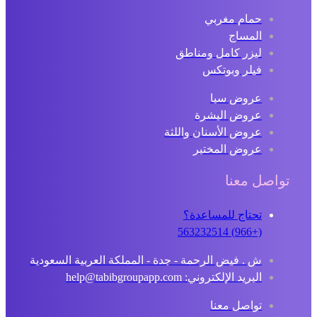
حمام مغربي
المساج
ليزر كامل ومناطق
فيلر وبوتكس
عروض سبا
عروض البشرة
عروض الأسنان واللثة
عروض المختبر
تواصل معنا
تحتاج للمساعدة؟
(+966) 563232514
ش . فيض الرحمة - جدة - المملكة العربية السعودية
البريد الإلكتروني: help@tabibgroupapp.com
تواصل معنا