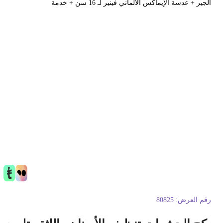
لجير + عدسة الإيماكس الألماني فينير لـ 16 سن + خدمة
قم العرض:
80825