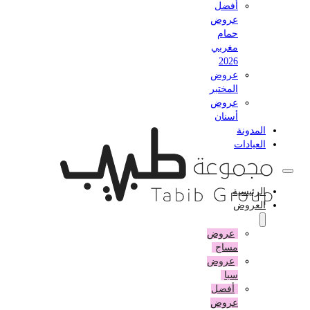
أفضل
عروض
حمام
مغربي
2026
عروض
المختبر
عروض
أسنان
المدونة
العيادات
الرئيسية
العروض
عروض
مساج
عروض
سبا
أفضل
عروض