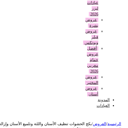
عيادات
ليزر
2026
عروض
بشرة
عروض
فيلر
وبوتكس
أفضل
عروض
حمام
مغربي
2026
عروض
المختبر
عروض
أسنان
المدونة
العيادات
لرئيسية
/
العروض
/
بكج الحشوات تنظيف الأسنان واللثة وتلميع الأسنان وإزالة