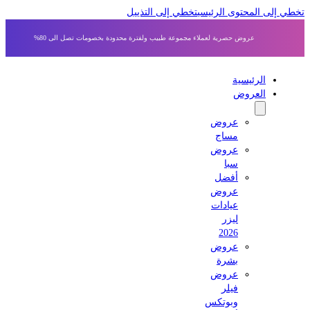
 إلى المحتوى الرئيسي
تخطي إلى التذييل
عروض حصرية لعملاء مجموعة طبيب ولفترة محدودة بخصومات تصل الى 80%
الرئيسية
العروض
عروض
مساج
عروض
سبا
أفضل
عروض
عيادات
ليزر
2026
عروض
بشرة
عروض
فيلر
وبوتكس