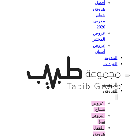
أفضل
عروض
حمام
مغربي
2026
عروض
المختبر
عروض
أسنان
المدونة
العيادات
الرئيسية
العروض
عروض
مساج
عروض
سبا
أفضل
عروض