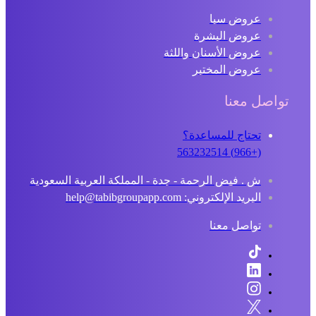
عروض سبا
عروض البشرة
عروض الأسنان واللثة
عروض المختبر
تواصل معنا
تحتاج للمساعدة؟
(+966) 563232514
ش . فيض الرحمة - جدة - المملكة العربية السعودية
البريد الإلكتروني: help@tabibgroupapp.com
تواصل معنا