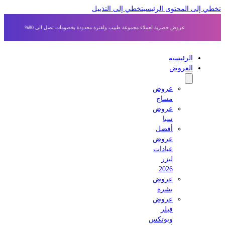
 إلى المحتوى الرئيسي
تخطي إلى التذييل
عروض حصرية لعملاء مجموعة طبيب ولفترة محدودة بخصومات تصل الى 80%
الرئيسية
العروض
عروض
مساج
عروض
سبا
أفضل
عروض
عيادات
ليزر
2026
عروض
بشرة
عروض
فيلر
وبوتكس