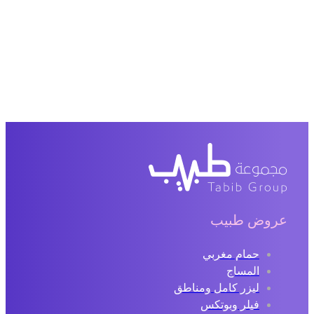
عروض طبيب
حمام مغربي
المساج
ليزر كامل ومناطق
فيلر وبوتكس