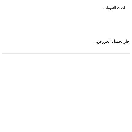
حدث التقيمات
 تحميل العروض...
حمل تطبیق مجموعة طبیب واستعرض أكثر من 9000
عرض من أكثر من 600 عیادة تجمیل