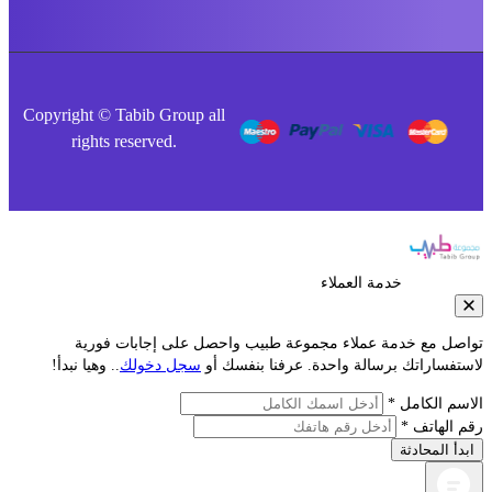
Copyright © Tabib Group all
rights reserved.
خدمة العملاء
صل مع خدمة عملاء مجموعة طبيب واحصل على إجابات فورية
فساراتك برسالة واحدة. عرفنا بنفسك أو
سجل دخولك
.. وهيا نبدأ!
م الكامل *
الهاتف *
أ المحادثة