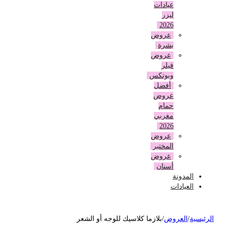
عيادات
ليزر
2026
عروض
بشرة
عروض
فيلر
وبوتكس
أفضل
عروض
حمام
مغربي
2026
عروض
المختبر
عروض
أسنان
المدونة
العيادات
لرئيسية
/
العروض
/
بلازما كلاسيك للوجه أو الشعر