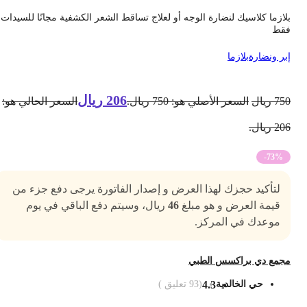
لازما كلاسيك لنضارة الوجه أو لعلاج تساقط الشعر الكشفية مجانًا للسيدات
قط
بر ونضارة
بلازما
206
ريال
75
ريال
السعر الأصلي هو: 750 ريال.
السعر الحالي هو:
2 ريال.
-73%
لتأكيد حجزك لهذا العرض و إصدار الفاتورة يرجى دفع جزء من
قيمة العرض و هو مبلغ
46
ريال، وسيتم دفع الباقي في يوم
موعدك في المركز.
جمع دي براكسس الطبي
حي الخالدية
4.3
(
93
تعليق )