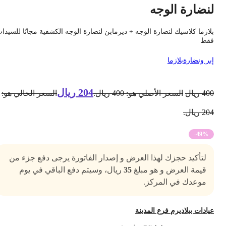
نضارة الوجه
لازما كلاسيك لنضارة الوجه + ديرمابن لنضارة الوجه الكشفية مجانًا للسيدات
قط
بر ونضارة
بلازما
204
ريال
40
ريال
السعر الأصلي هو: 400 ريال.
السعر الحالي هو:
2 ريال.
-49%
لتأكيد حجزك لهذا العرض و إصدار الفاتورة يرجى دفع جزء من
قيمة العرض و هو مبلغ
35
ريال، وسيتم دفع الباقي في يوم
موعدك في المركز.
يادات بيلاديرم فرع المدينة