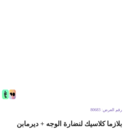
قم العرض:
80683
لازما كلاسيك لنضارة الوجه + ديرمابن