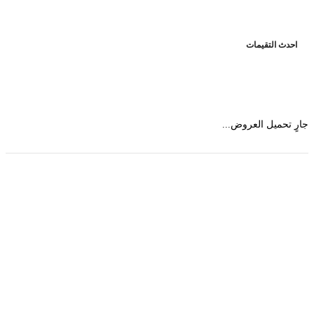
حدث التقيمات
 تحميل العروض...
حمل تطبیق مجموعة طبیب واستعرض أكثر من 9000
عرض من أكثر من 600 عیادة تجمیل