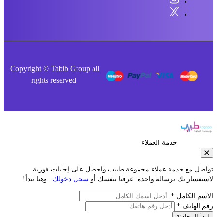
Copyright © Tabib Group all
rights reserved.
خدمة العملاء
صل مع خدمة عملاء مجموعة طبيب واحصل على إجابات فورية
فساراتك برسالة واحدة. عرفنا بنفسك أو
سجل دخولك
.. وهيا نبدأ!
م الكامل *
الهاتف *
أ المحادثة