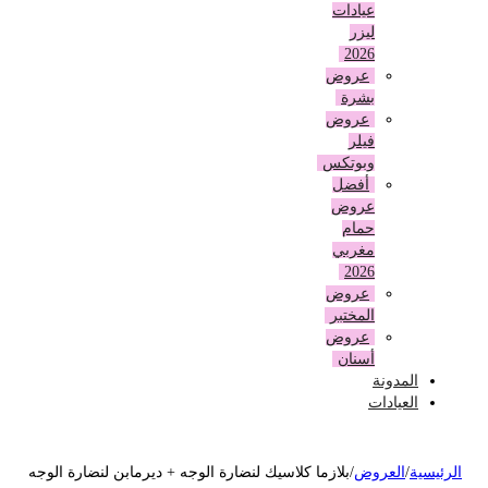
عيادات
ليزر
2026
عروض
بشرة
عروض
فيلر
وبوتكس
أفضل
عروض
حمام
مغربي
2026
عروض
المختبر
عروض
أسنان
المدونة
العيادات
لرئيسية
/
العروض
/
بلازما كلاسيك لنضارة الوجه + ديرمابن لنضارة الوجه