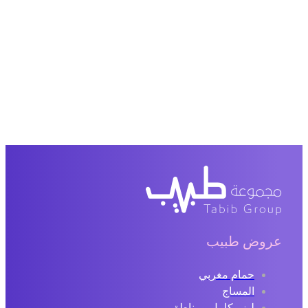
عروض طبيب
حمام مغربي
المساج
ليزر كامل ومناطق