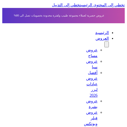
 إلى المحتوى الرئيسي
تخطي إلى التذييل
عروض حصرية لعملاء مجموعة طبيب ولفترة محدودة بخصومات تصل الى 80%
الرئيسية
العروض
عروض
مساج
عروض
سبا
أفضل
عروض
عيادات
ليزر
2026
عروض
بشرة
عروض
فيلر
وبوتكس