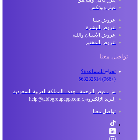
فيلر وبوتكس
عروض سبا
عروض البشرة
عروض الأسنان واللثة
عروض المختبر
تواصل معنا
تحتاج للمساعدة؟
(+966) 563232514
ش . فيض الرحمة - جدة - المملكة العربية السعودية
البريد الإلكتروني: help@tabibgroupapp.com
تواصل معنا