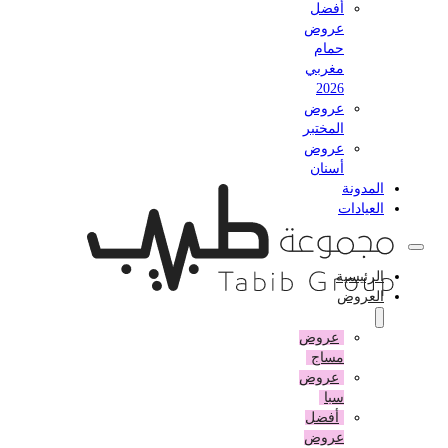
أفضل
عروض
حمام
مغربي
2026
عروض
المختبر
عروض
أسنان
المدونة
العيادات
الرئيسية
العروض
عروض
مساج
عروض
سبا
أفضل
عروض