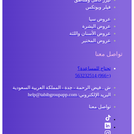
فيلر وبوتكس
عروض سبا
عروض البشرة
عروض الأسنان واللثة
عروض المختبر
تواصل معنا
تحتاج للمساعدة؟
(+966) 563232514
ش . فيض الرحمة - جدة - المملكة العربية السعودية
البريد الإلكتروني: help@tabibgroupapp.com
تواصل معنا