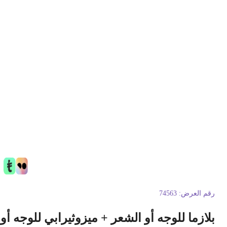
قم العرض:
74563
لازما للوجه أو الشعر + ميزوثيرابي للوجه أو