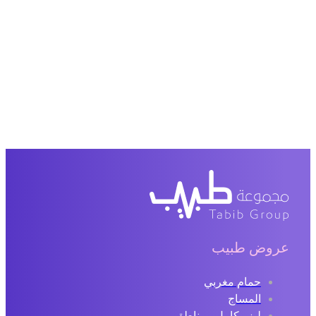
عروض طبيب
حمام مغربي
المساج
ليزر كامل ومناطق