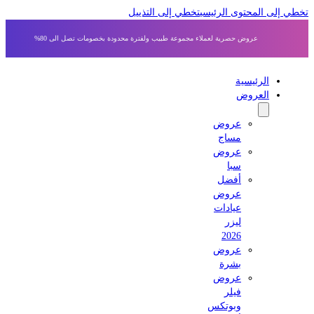
 إلى المحتوى الرئيسي
تخطي إلى التذييل
عروض حصرية لعملاء مجموعة طبيب ولفترة محدودة بخصومات تصل الى 80%
الرئيسية
العروض
عروض
مساج
عروض
سبا
أفضل
عروض
عيادات
ليزر
2026
عروض
بشرة
عروض
فيلر
وبوتكس