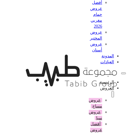
أفضل
عروض
حمام
مغربي
2026
عروض
المختبر
عروض
أسنان
المدونة
العيادات
الرئيسية
العروض
عروض
مساج
عروض
سبا
أفضل
عروض