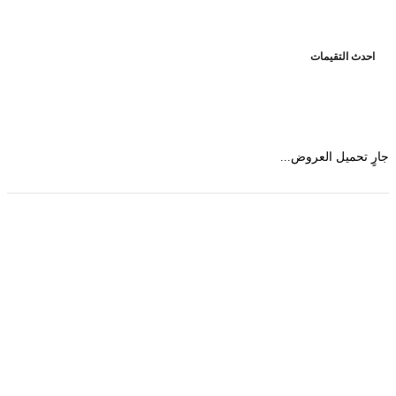
حدث التقيمات
 تحميل العروض...
حمل تطبیق مجموعة طبیب واستعرض أكثر من 9000
عرض من أكثر من 600 عیادة تجمیل