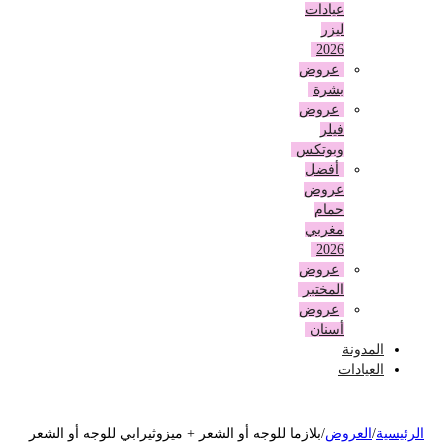
عيادات
ليزر
2026
عروض
بشرة
عروض
فيلر
وبوتكس
أفضل
عروض
حمام
مغربي
2026
عروض
المختبر
عروض
أسنان
المدونة
العيادات
لرئيسية
/
العروض
/
بلازما للوجه أو الشعر + ميزوثيرابي للوجه أو الشعر