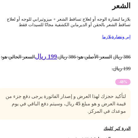
لشعر
لازما لنضارة الوجه أو لعلاج تساقط الشعر + ميزوثيرابي للوجه أو لعلاج
ساقط الشعر بالحقن أو الديرمابن الكشفية مجانًا للسيدات فقط
بر ونضارة
بلازما
199
ريال
38
ريال
السعر الأصلي هو: 386 ريال.
السعر الحالي هو:
1 ريال.
-48%
لتأكيد حجزك لهذا العرض و إصدار الفاتورة يرجى دفع جزء من
قيمة العرض و هو مبلغ
45
ريال، وسيتم دفع الباقي في يوم
موعدك في المركز.
لدرة كير كلينك