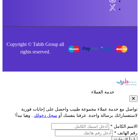
Copyright © Tabib Group all
rights reserved.
خدمة العملاء
صل مع خدمة عملاء مجموعة طبيب واحصل على إجابات فورية
فساراتك برسالة واحدة. عرفنا بنفسك أو
سجل دخولك
.. وهيا نبدأ!
م الكامل *
الهاتف *
أ المحادثة