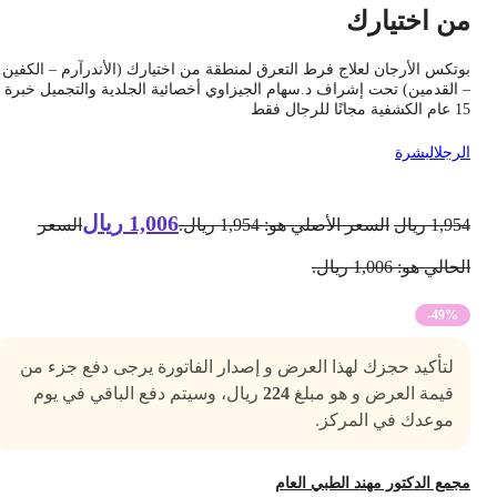
ن اختيارك
وتكس الأرجان لعلاج فرط التعرق لمنطقة من اختيارك (الأندرآرم – الكفين
 القدمين) تحت إشراف د.سهام الجيزاوي أخصائية الجلدية والتجميل خبرة
شفية مجانًا للرجال فقط
لرجل
البشرة
1,006
ريال
1,95
ريال
السعر الأصلي هو: 1,954 ريال.
السعر
حالي هو: 1,006 ريال.
-49%
لتأكيد حجزك لهذا العرض و إصدار الفاتورة يرجى دفع جزء من
قيمة العرض و هو مبلغ
224
ريال، وسيتم دفع الباقي في يوم
موعدك في المركز.
جمع الدكتور مهند الطبي العام