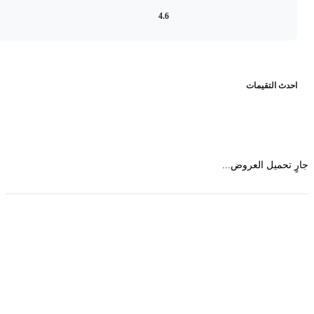
4.6
حدث التقيمات
 تحميل العروض...
حمل تطبیق مجموعة طبیب واستعرض أكثر من 9000
عرض من أكثر من 600 عیادة تجمیل