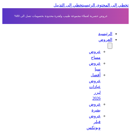
 إلى المحتوى الرئيسي
تخطي إلى التذييل
عروض حصرية لعملاء مجموعة طبيب ولفترة محدودة بخصومات تصل الى 80%
الرئيسية
العروض
عروض
مساج
عروض
سبا
أفضل
عروض
عيادات
ليزر
2026
عروض
بشرة
عروض
فيلر
وبوتكس