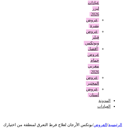
عيادات
ليزر
2026
عروض
بشرة
عروض
فيلر
وبوتكس
أفضل
عروض
حمام
مغربي
2026
عروض
المختبر
عروض
أسنان
المدونة
العيادات
لرئيسية
/
العروض
/
بوتكس الأرجان لعلاج فرط التعرق لمنطقة من اختيارك