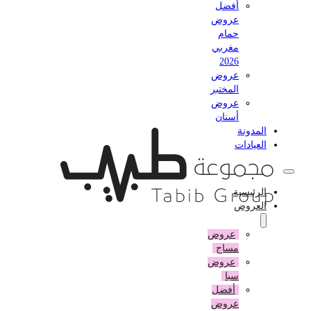
أفضل
عروض
حمام
مغربي
2026
عروض
المختبر
عروض
أسنان
المدونة
العيادات
الرئيسية
العروض
عروض
مساج
عروض
سبا
أفضل
عروض