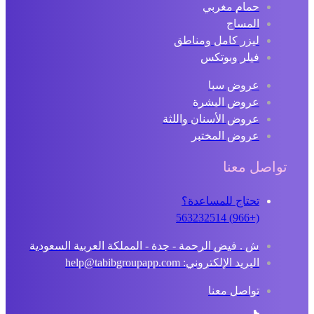
حمام مغربي
المساج
ليزر كامل ومناطق
فيلر وبوتكس
عروض سبا
عروض البشرة
عروض الأسنان واللثة
عروض المختبر
تواصل معنا
تحتاج للمساعدة؟
(+966) 563232514
ش . فيض الرحمة - جدة - المملكة العربية السعودية
البريد الإلكتروني: help@tabibgroupapp.com
تواصل معنا