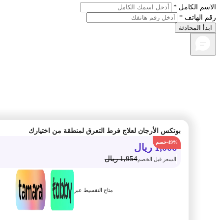
م الكامل *
الهاتف *
أ المحادثة
بوتكس الأرجان لعلاج فرط التعرق لمنطقة من اختيارك
-49%
1,006
ريال
1,954
ريال
السعر قبل الخصم
متاح التقسيط عبر
أضف الى السلة