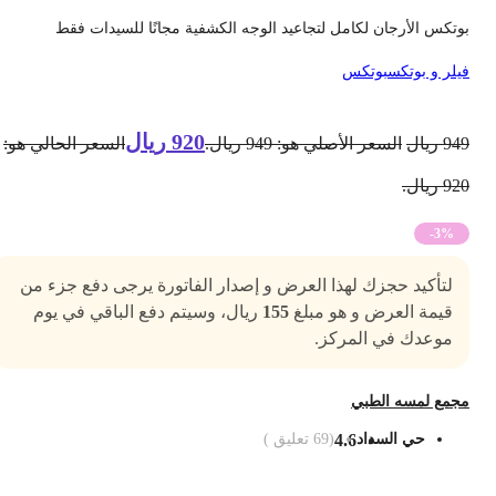
وتكس الأرجان لكامل لتجاعيد الوجه الكشفية مجانًا للسيدات فقط
يلر و بوتكس
بوتكس
920
ريال
94
ريال
السعر الأصلي هو: 949 ريال.
السعر الحالي هو:
9 ريال.
-3%
لتأكيد حجزك لهذا العرض و إصدار الفاتورة يرجى دفع جزء من
قيمة العرض و هو مبلغ
155
ريال، وسيتم دفع الباقي في يوم
موعدك في المركز.
جمع لمسه الطبي
حي السداد
4.6
(
69
تعليق )
ضف الى السلة