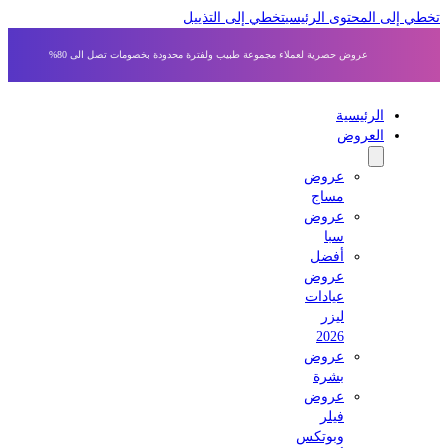
 إلى المحتوى الرئيسي
تخطي إلى التذييل
عروض حصرية لعملاء مجموعة طبيب ولفترة محدودة بخصومات تصل الى 80%
الرئيسية
العروض
عروض
مساج
عروض
سبا
أفضل
عروض
عيادات
ليزر
2026
عروض
بشرة
عروض
فيلر
وبوتكس