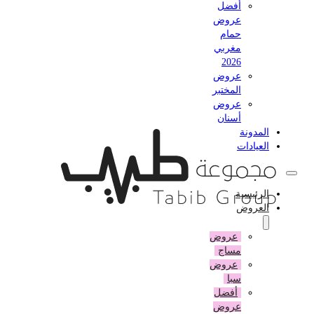
أفضل
عروض
حمام
مغربي
2026
عروض
المختبر
عروض
أسنان
المدونة
العيادات
الرئيسية
العروض
عروض
مساج
عروض
سبا
أفضل
عروض