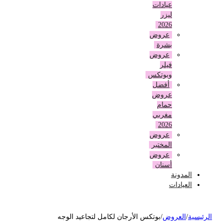
عيادات
ليزر
2026
عروض
بشرة
عروض
فيلر
وبوتكس
أفضل
عروض
حمام
مغربي
2026
عروض
المختبر
عروض
أسنان
المدونة
العيادات
لرئيسية
/
العروض
/
بوتكس الأرجان لكامل لتجاعيد الوجه