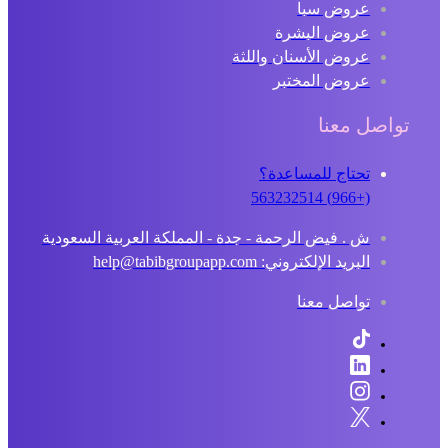
عروض سبا
عروض البشرة
عروض الأسنان واللثة
عروض المختبر
تواصل معنا
تحتاج للمساعدة؟
(+966) 563232514
ش . فيض الرحمة - جدة - المملكة العربية السعودية
البريد الإلكتروني: help@tabibgroupapp.com
تواصل معنا