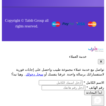
Copyright © Tabib Group all
rights reserved.
خدمة العملاء
صل مع خدمة عملاء مجموعة طبيب واحصل على إجابات فورية
فساراتك برسالة واحدة. عرفنا بنفسك أو
سجل دخولك
.. وهيا نبدأ!
م الكامل *
الهاتف *
أ المحادثة