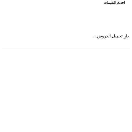
حدث التقيمات
 تحميل العروض...
حمل تطبیق مجموعة طبیب واستعرض أكثر من 9000
عرض من أكثر من 600 عیادة تجمیل