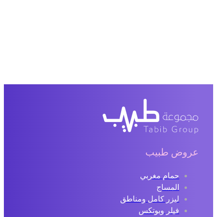
عروض طبيب
حمام مغربي
المساج
ليزر كامل ومناطق
فيلر وبوتكس