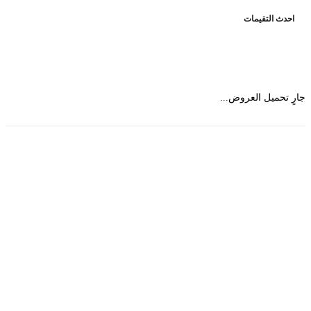
حدث التقيمات
 تحميل العروض...
حمل تطبیق مجموعة طبیب واستعرض أكثر من 9000
عرض من أكثر من 600 عیادة تجمیل