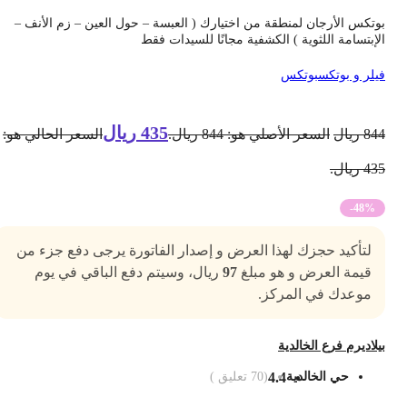
وتكس الأرجان لمنطقة من اختيارك ( العبسة – حول العين – زم الأنف –
لإبتسامة اللثوية ) الكشفية مجانًا للسيدات فقط
يلر و بوتكس
بوتكس
435
ريال
84
ريال
السعر الأصلي هو: 844 ريال.
السعر الحالي هو:
4 ريال.
-48%
لتأكيد حجزك لهذا العرض و إصدار الفاتورة يرجى دفع جزء من
قيمة العرض و هو مبلغ
97
ريال، وسيتم دفع الباقي في يوم
موعدك في المركز.
يلاديرم فرع الخالدية
حي الخالدية
4.4
(
70
تعليق )