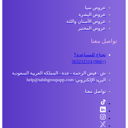
عروض سبا
عروض البشرة
عروض الأسنان واللثة
عروض المختبر
تواصل معنا
تحتاج للمساعدة؟
(+966) 563232514
ش . فيض الرحمة - جدة - المملكة العربية السعودية
البريد الإلكتروني: help@tabibgroupapp.com
تواصل معنا