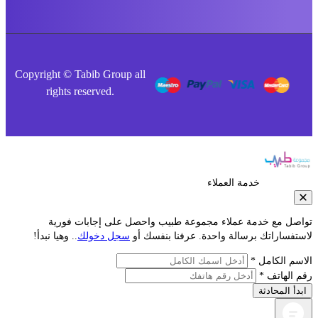
Copyright © Tabib Group all
rights reserved.
خدمة العملاء
صل مع خدمة عملاء مجموعة طبيب واحصل على إجابات فورية
فساراتك برسالة واحدة. عرفنا بنفسك أو
سجل دخولك
.. وهيا نبدأ!
م الكامل *
الهاتف *
أ المحادثة