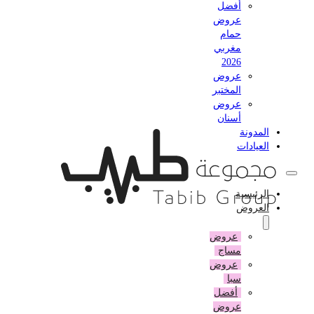
أفضل
عروض
حمام
مغربي
2026
عروض
المختبر
عروض
أسنان
المدونة
العيادات
الرئيسية
العروض
عروض
مساج
عروض
سبا
أفضل
عروض