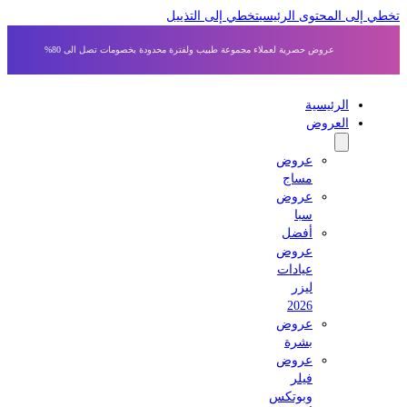
 إلى المحتوى الرئيسي
تخطي إلى التذييل
عروض حصرية لعملاء مجموعة طبيب ولفترة محدودة بخصومات تصل الى 80%
الرئيسية
العروض
عروض
مساج
عروض
سبا
أفضل
عروض
عيادات
ليزر
2026
عروض
بشرة
عروض
فيلر
وبوتكس