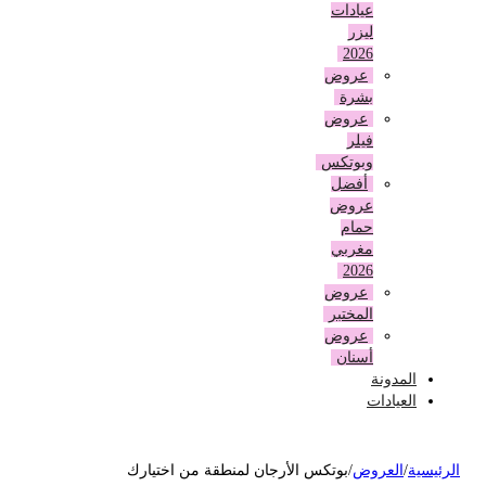
عيادات
ليزر
2026
عروض
بشرة
عروض
فيلر
وبوتكس
أفضل
عروض
حمام
مغربي
2026
عروض
المختبر
عروض
أسنان
المدونة
العيادات
لرئيسية
/
العروض
/
بوتكس الأرجان لمنطقة من اختيارك