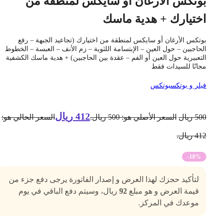
وتكس الأرغان أو سايكس لمنطقة من
ختيارك + هدية ماسك
وتكس الأرغان أو سايكس لمنطقة من اختيارك (تجاعيد الجبهة – رفع
لحاجبين – حول العين – الإبتسامة اللثوية – زم الأنف – العبسة – الخطوط
لتعبيرية حول العين أو الفم – عقدة بين الحاجبين) + هدية ماسك الكشفية
جانًا للسيدات فقط
يلر و بوتكس
بوتكس
412
ريال
50
ريال
السعر الأصلي هو: 500 ريال.
السعر الحالي هو:
4 ريال.
-18%
لتأكيد حجزك لهذا العرض و إصدار الفاتورة يرجى دفع جزء من
قيمة العرض و هو مبلغ
92
ريال، وسيتم دفع الباقي في يوم
موعدك في المركز.