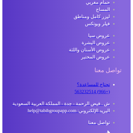
حمام مغربي
المساج
ليزر كامل ومناطق
فيلر وبوتكس
عروض سبا
عروض البشرة
عروض الأسنان واللثة
عروض المختبر
تواصل معنا
تحتاج للمساعدة؟
(+966) 563232514
ش . فيض الرحمة - جدة - المملكة العربية السعودية
البريد الإلكتروني: help@tabibgroupapp.com
تواصل معنا