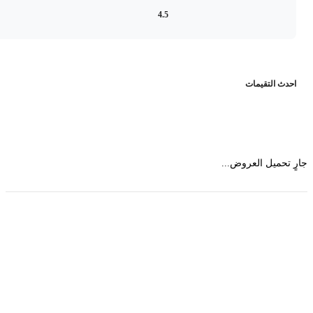
4.5
حدث التقيمات
 تحميل العروض...
حمل تطبیق مجموعة طبیب واستعرض أكثر من 9000
عرض من أكثر من 600 عیادة تجمیل