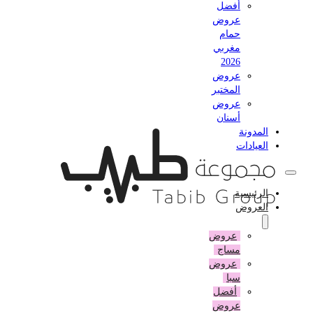
أفضل
عروض
حمام
مغربي
2026
عروض
المختبر
عروض
أسنان
المدونة
العيادات
الرئيسية
العروض
عروض
مساج
عروض
سبا
أفضل
عروض