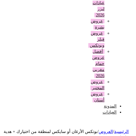
عيادات
ليزر
2026
عروض
بشرة
عروض
فيلر
وبوتكس
أفضل
عروض
حمام
مغربي
2026
عروض
المختبر
عروض
أسنان
المدونة
العيادات
لرئيسية
/
العروض
/
بوتكس الأرغان أو سايكس لمنطقة من اختيارك + هدية