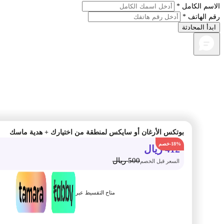
م الكامل *
الهاتف *
أ المحادثة
بوتكس الأرغان أو سايكس لمنطقة من اختيارك + هدية ماسك
-18%
412
ريال
500
ريال
السعر قبل الخصم
متاح التقسيط عبر
أضف الى السلة