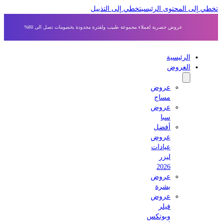
 إلى المحتوى الرئيسي
تخطي إلى التذييل
عروض حصرية لعملاء مجموعة طبيب ولفترة محدودة بخصومات تصل الى 80%
الرئيسية
العروض
عروض
مساج
عروض
سبا
أفضل
عروض
عيادات
ليزر
2026
عروض
بشرة
عروض
فيلر
وبوتكس