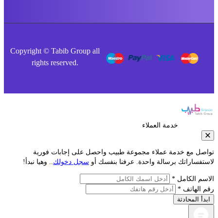
Copyright © Tabib Group all
rights reserved.
خدمة العملاء
صل مع خدمة عملاء مجموعة طبيب واحصل على إجابات فورية
فساراتك برسالة واحدة. عرفنا بنفسك أو
سجل دخولك
.. وهيا نبدأ!
م الكامل *
الهاتف *
أ المحادثة