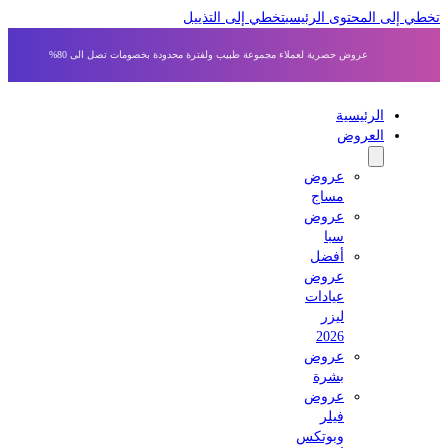
 إلى المحتوى الرئيسي
تخطي إلى التذييل
عروض حصرية لعملاء مجموعة طبيب ولفترة محدودة بخصومات تصل الى 80%
الرئيسية
العروض
عروض
مساج
عروض
سبا
أفضل
عروض
عيادات
ليزر
2026
عروض
بشرة
عروض
فيلر
وبوتكس