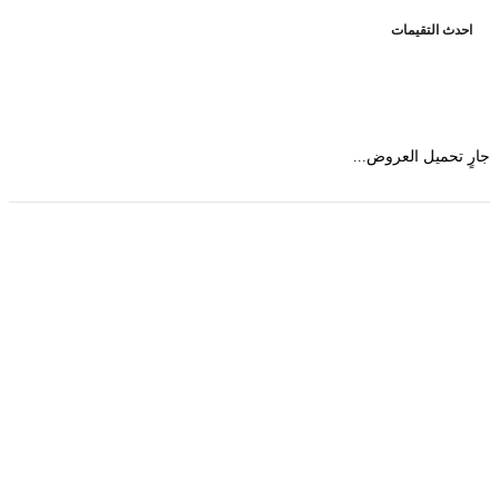
حدث التقيمات
 تحميل العروض...
حمل تطبیق مجموعة طبیب واستعرض أكثر من 9000
عرض من أكثر من 600 عیادة تجمیل