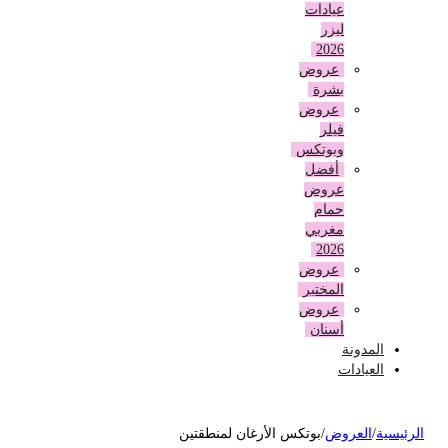
عيادات
ليزر
2026
عروض
بشرة
عروض
فيلر
وبوتكس
أفضل
عروض
حمام
مغربي
2026
عروض
المختبر
عروض
أسنان
المدونة
العيادات
لرئيسية
/
العروض
/
بوتكس الأرغان لمنطقتين