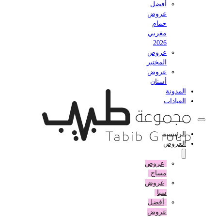
أفضل
عروض
حمام
مغربي
2026
عروض
المختبر
عروض
أسنان
المدونة
العيادات
الرئيسية
العروض
عروض
مساج
عروض
سبا
أفضل
عروض