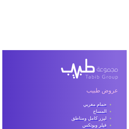
عروض طبيب
حمام مغربي
المساج
ليزر كامل ومناطق
فيلر وبوتكس