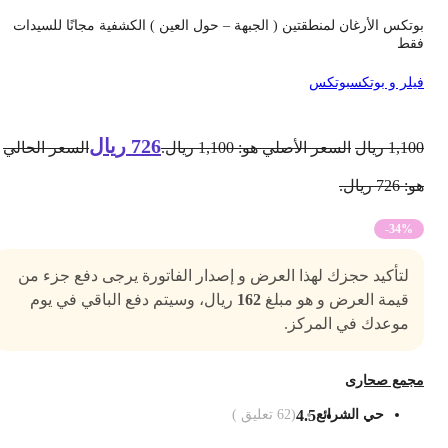
وتكس الأرغان لمنطقتين ( الجبهة – حول العين ) الكشفية مجانًا للسيدات
قط
يلر و بوتكس
بوتكس
726
ريال
1,10
ريال
السعر الأصلي هو: 1,100 ريال.
السعر الحالي
 726 ريال.
-34%
لتأكيد حجزك لهذا العرض و إصدار الفاتورة يرجى دفع جزء من
قيمة العرض و هو مبلغ
162
ريال، وسيتم دفع الباقي في يوم
موعدك في المركز.
جمع صحارى
حي الشرائع
4.5
(
62
تعليق )