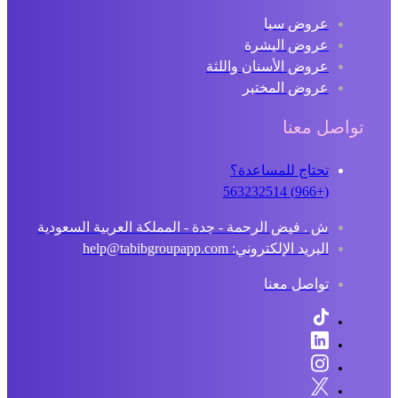
عروض سبا
عروض البشرة
عروض الأسنان واللثة
عروض المختبر
تواصل معنا
تحتاج للمساعدة؟
(+966) 563232514
ش . فيض الرحمة - جدة - المملكة العربية السعودية
البريد الإلكتروني: help@tabibgroupapp.com
تواصل معنا