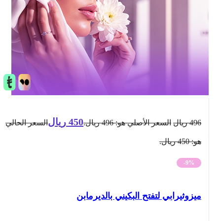
450
ريال
496
ريال
السعر الأصلي هو: 496 ريال.
السعر الحالي
هو: 450 ريال.
-9%
ميزوثيرابي لتفتح البكيني بالديرمابن