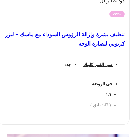
هو: 124 ريال.
-59%
تنظيف بشرة وإزالة الرؤوس السوداء مع ماسك + ليزر
كربوني لنضارة الوجه
ضي القمر كلينك
جده
حي الروضة
4.5
(
42
تعليق )
احجز الان