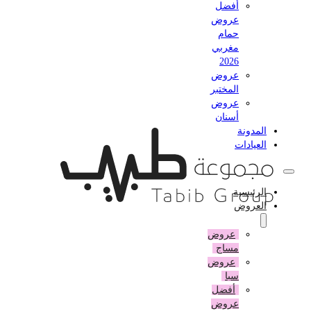
أفضل
عروض
حمام
مغربي
2026
عروض
المختبر
عروض
أسنان
المدونة
العيادات
الرئيسية
العروض
عروض
مساج
عروض
سبا
أفضل
عروض