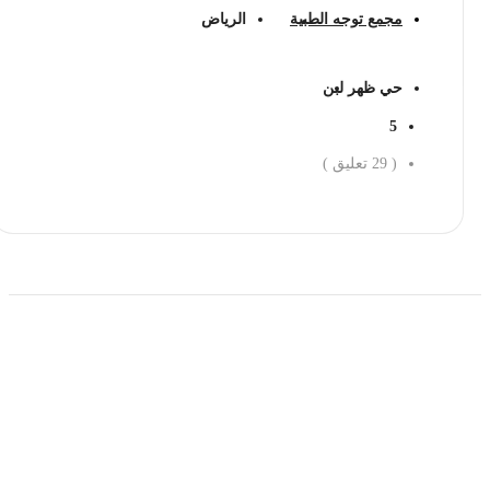
مجمع توجه الطبية
الرياض
حي ظهر لبن
5
(
29
تعليق )
احجز الان
حمل تطبیق مجموعة طبیب واستعرض أكثر من 9000
عرض من أكثر من 600 عیادة تجمیل