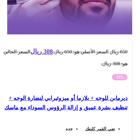
308
ريال
650
ريال
السعر الأصلي هو: 650 ريال.
السعر الحالي
هو: 308 ريال.
-53%
ديرمابن للوجه + بلازما أو ميزوثيرابي لنضارة الوجه +
تنظيف بشرة عميق و إزالة الرؤوس السوداء مع ماسك
ضي القمر كلينك
جده