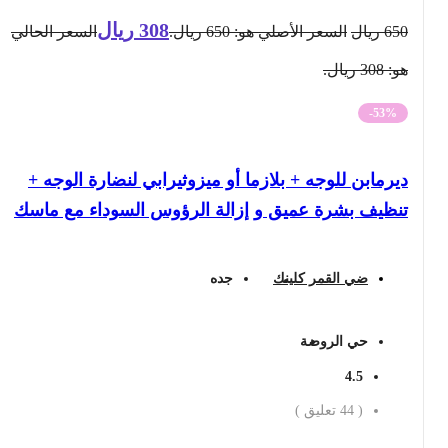
308
ريال
650
ريال
السعر الأصلي هو: 650 ريال.
السعر الحالي
هو: 308 ريال.
-53%
ديرمابن للوجه + بلازما أو ميزوثيرابي لنضارة الوجه +
تنظيف بشرة عميق و إزالة الرؤوس السوداء مع ماسك
ضي القمر كلينك
جده
حي الروضة
4.5
(
44
تعليق )
احجز الان