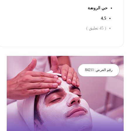
حي الروضة
4.5
(
45
تعليق )
احجز الان
رقم العرض :
84211