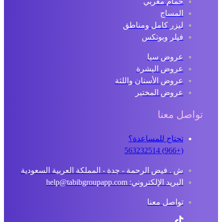
حمام مغربي
المساج
ليزر كامل ومناطق
فيلر وبوتكس
عروض سبا
عروض البشرة
عروض الأسنان واللثة
عروض المختبر
تواصل معنا
تحتاج للمساعدة؟
(+966) 563232514
ش . فيض الرحمة - جدة - المملكة العربية السعودية
البريد الإلكتروني: help@tabibgroupapp.com
تواصل معنا