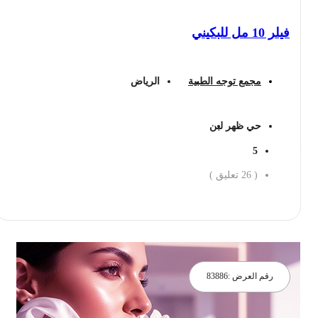
فيلر 10 مل للبكيني
مجمع توجه الطبية
الرياض
حي ظهر لبن
5
(
26
تعليق )
احجز الان
رقم العرض :
83886