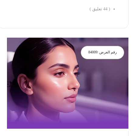
(
44
تعليق )
احجز الان
رقم العرض :
84009