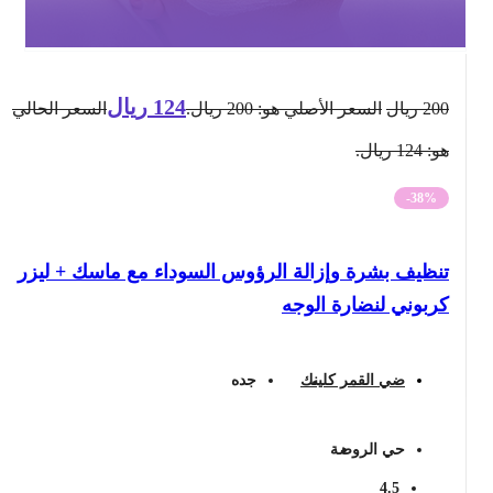
124
ريال
200
ريال
السعر الأصلي هو: 200 ريال.
السعر الحالي
هو: 124 ريال.
-38%
تنظيف بشرة وإزالة الرؤوس السوداء مع ماسك + ليزر
كربوني لنضارة الوجه
ضي القمر كلينك
جده
حي الروضة
4.5