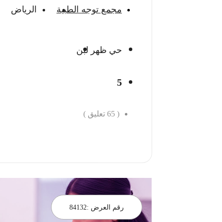
مجمع توجه الطبية
الرياض
حي ظهر لبن
5
(
65
تعليق )
احجز الان
رقم العرض :
84132