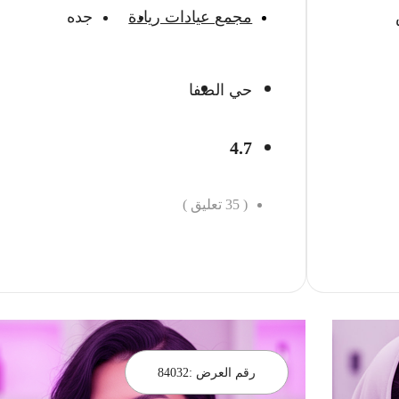
مجمع عيادات ريادة
جده
حي الصفا
4.7
(
35
تعليق )
احجز الان
رقم العرض :
84032