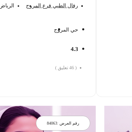
رفال الطبي فرع المروج
الرياض
حي المروج
4.3
(
46
تعليق )
احجز الان
رقم العرض :
84063