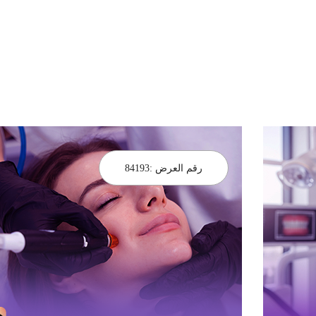
رقم العرض :
84193