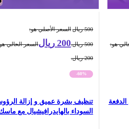
500
ريال
السعر الأصلي هو:
200
ريال
الي هو:
500 ريال.
السعر الحالي هو:
200 ريال.
-60%
الدفعة
تنظيف بشرة عميق و إزالة الرؤو
السوداء بالهايدرافيشيال مع ماسك