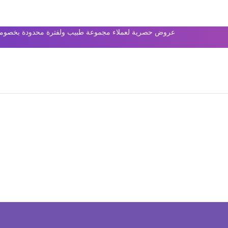
عروض حصرية لعملاء مجموعة طبيب ولفترة محدودة بخصومات 