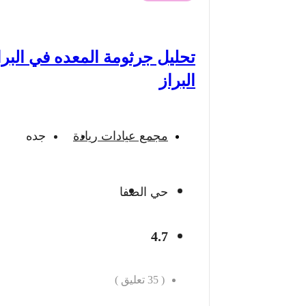
تحليل جرثومة المعده في البرا
البراز
مجمع عيادات ريادة
جده
حي الصفا
4.7
(
35
تعليق )