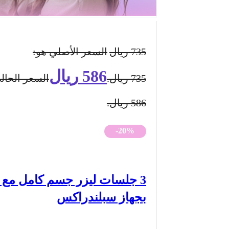
735
ريال
السعر الأصلي هو:
586
ريال
735 ريال.
السعر الحال
586 ريال.
-20%
بجهاز سبلندراكس