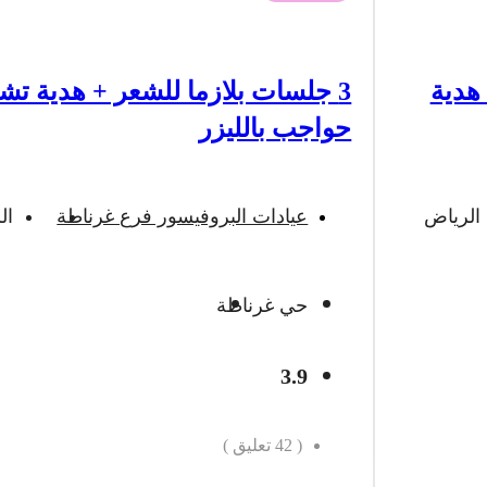
+ هدية
3 جلسات بلازما للشعر + هدية تش
حواجب بالليزر
الرياض
عيادات البروفيسور فرع غرناطة
ال
حي غرناطة
3.9
(
42
تعليق )