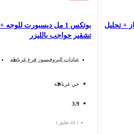
ز + تحليل
بوتكس 1 مل ديسبورت للوجه 
تشقير حواجب بالليزر
عيادات البروفيسور فرع غرناطة
حي غرناطة
3.9
(
44
تعليق )