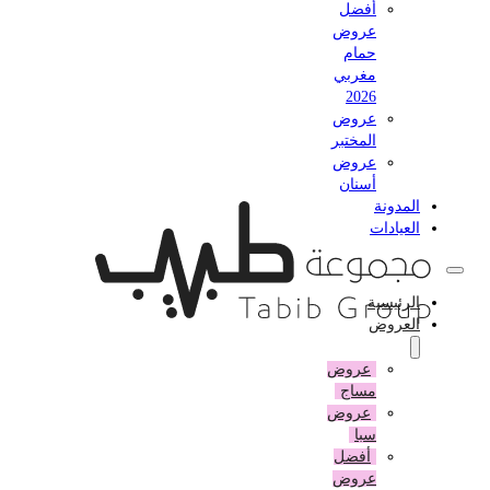
أفضل
عروض
حمام
مغربي
2026
عروض
المختبر
عروض
أسنان
المدونة
العيادات
الرئيسية
العروض
عروض
مساج
عروض
سبا
أفضل
عروض