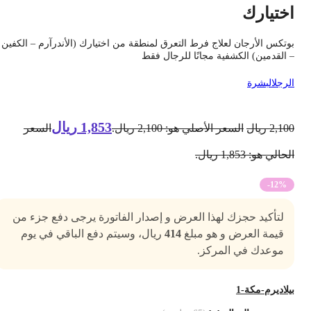
ختيارك
وتكس الأرجان لعلاج فرط التعرق لمنطقة من اختيارك (الأندرآرم – الكفين
 القدمين) الكشفية مجانًا للرجال فقط
لرجل
البشرة
1,853
ريال
2,10
ريال
السعر الأصلي هو: 2,100 ريال.
السعر
حالي هو: 1,853 ريال.
-12%
لتأكيد حجزك لهذا العرض و إصدار الفاتورة يرجى دفع جزء من
قيمة العرض و هو مبلغ
414
ريال، وسيتم دفع الباقي في يوم
موعدك في المركز.
يلاديرم-مكة-1