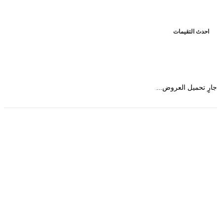
حدث التقيمات
 تحميل العروض...
حمل تطبیق مجموعة طبیب واستعرض أكثر من 9000
عرض من أكثر من 600 عیادة تجمیل