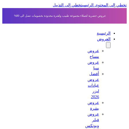
 إلى المحتوى الرئيسي
تخطي إلى التذييل
عروض حصرية لعملاء مجموعة طبيب ولفترة محدودة بخصومات تصل الى 80%
الرئيسية
العروض
عروض
مساج
عروض
سبا
أفضل
عروض
عيادات
ليزر
2026
عروض
بشرة
عروض
فيلر
وبوتكس