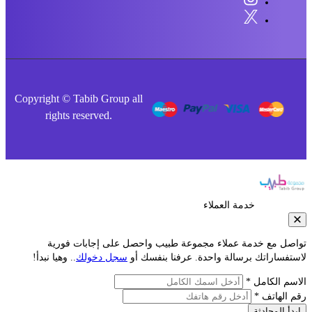
Copyright © Tabib Group all
rights reserved.
خدمة العملاء
صل مع خدمة عملاء مجموعة طبيب واحصل على إجابات فورية
فساراتك برسالة واحدة. عرفنا بنفسك أو
سجل دخولك
.. وهيا نبدأ!
م الكامل *
الهاتف *
أ المحادثة