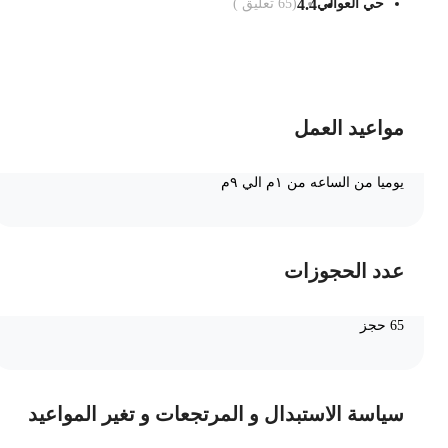
حي العوالي
4.4
(
65
تعليق )
ضف الى السلة
مواعيد العمل
يوميا من الساعه من ١م الي ٩م
عدد الحجوزات
65 حجز
سياسة الاستبدال و المرتجعات و تغير المواعيد