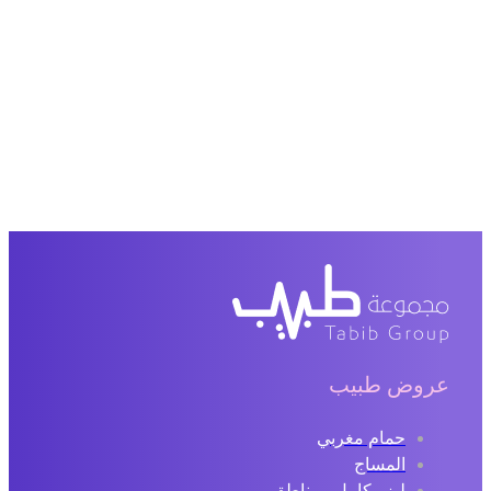
عروض طبيب
حمام مغربي
المساج
ليزر كامل ومناطق