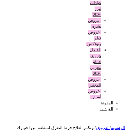
عيادات
ليزر
2026
عروض
بشرة
عروض
فيلر
وبوتكس
أفضل
عروض
حمام
مغربي
2026
عروض
المختبر
عروض
أسنان
المدونة
العيادات
لرئيسية
/
العروض
/
بوتكس لعلاج فرط التعرق لمنطقة من اختيارك