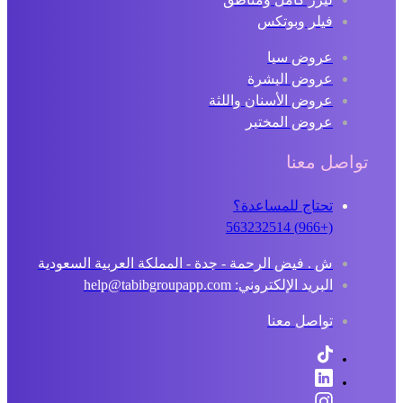
فيلر وبوتكس
عروض سبا
عروض البشرة
عروض الأسنان واللثة
عروض المختبر
تواصل معنا
تحتاج للمساعدة؟
(+966) 563232514
ش . فيض الرحمة - جدة - المملكة العربية السعودية
البريد الإلكتروني: help@tabibgroupapp.com
تواصل معنا