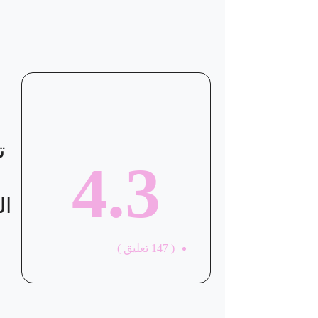
ت
4.3
ال
(
147
تعليق )