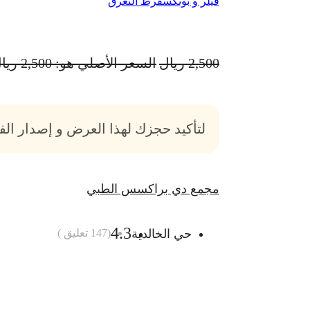
فيلر و بوتكس
فرط التعرق
2,500
ريال
السعر الأصلي هو: 2,500 ريال.
لتأكيد حجزك لهذا العرض و إصدار ال
مجمع دي براكسس الطبي
4.3
حي الخالدية
(
147
تعليق )
أضف الى السلة