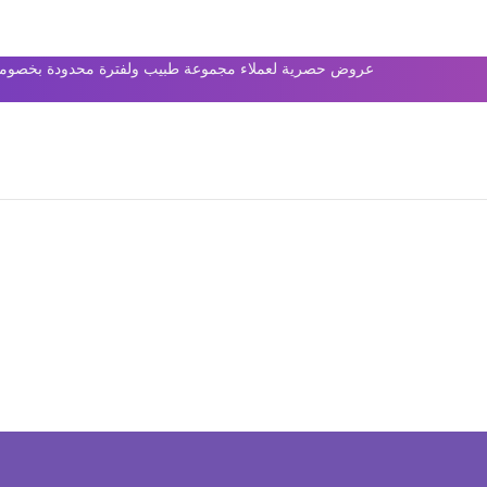
عروض حصرية لعملاء مجموعة طبيب ولفترة محدودة بخصومات 