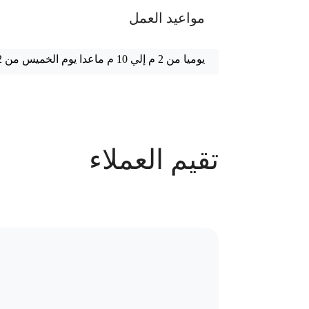
مواعيد العمل
يوميا من 2 م إلي 10 م ماعدا يوم الخميس من 12 م إلي 10 م
عدد الحجوزات
تقيم العملاء
147 حجز
سياسة الاستبدال و المرتجعات و تغير
موقع العيادة