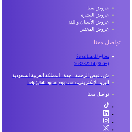
عروض سبا
عروض البشرة
عروض الأسنان واللثة
عروض المختبر
تواصل معنا
تحتاج للمساعدة؟
(+966) 563232514
ش . فيض الرحمة - جدة - المملكة العربية السعودية
البريد الإلكتروني: help@tabibgroupapp.com
تواصل معنا