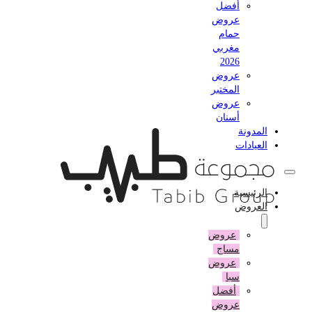
أفضل
عروض
حمام
مغربي
2026
عروض
المختبر
عروض
أسنان
المدونة
العيادات
الرئيسية
العروض
عروض
مساج
عروض
سبا
أفضل
عروض