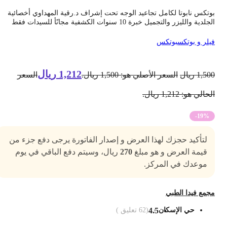
وتكس نابوتا لكامل تجاعيد الوجه تحت إشراف د.رقية المهداوي أخصائية
جلدية والليزر والتجميل خبرة 10 سنوات الكشفية مجانًأ للسيدات فقط
يلر و بوتكس
بوتكس
1,212
ريال
1,50
ريال
السعر الأصلي هو: 1,500 ريال.
السعر
حالي هو: 1,212 ريال.
-19%
لتأكيد حجزك لهذا العرض و إصدار الفاتورة يرجى دفع جزء من
قيمة العرض و هو مبلغ
270
ريال، وسيتم دفع الباقي في يوم
موعدك في المركز.
جمع فيدا الطبي
حي الإسكان
4.5
(
62
تعليق )