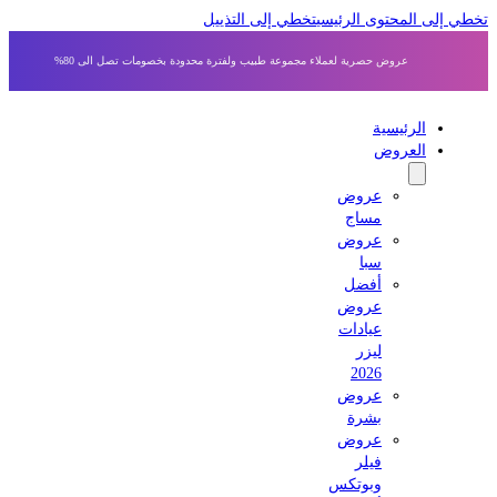
 إلى المحتوى الرئيسي
تخطي إلى التذييل
عروض حصرية لعملاء مجموعة طبيب ولفترة محدودة بخصومات تصل الى 80%
الرئيسية
العروض
عروض
مساج
عروض
سبا
أفضل
عروض
عيادات
ليزر
2026
عروض
بشرة
عروض
فيلر
وبوتكس