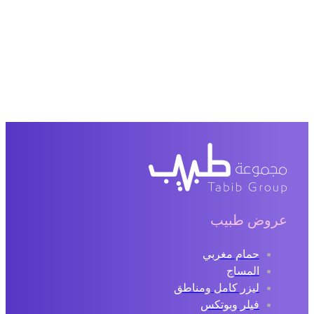
عروض طبيب
حمام مغربي
المساج
ليزر كامل ومناطق
فيلر وبوتكس