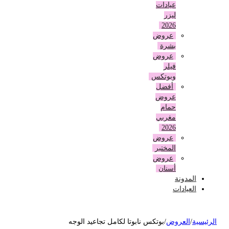
عيادات
ليزر
2026
عروض
بشرة
عروض
فيلر
وبوتكس
أفضل
عروض
حمام
مغربي
2026
عروض
المختبر
عروض
أسنان
المدونة
العيادات
لرئيسية
/
العروض
/
بوتكس نابوتا لكامل تجاعيد الوجه